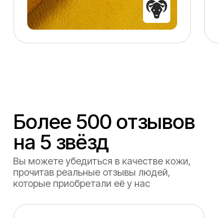
по коже, с пустыми руками
не уйдете точно.
Сергей Гуков
год назад
Отличный магазин
с великолепными людьми,
профессионалами своего дела!
Помимо огромного выбора
качественной кожи от лучших
итальянских фабрик я получил
огромное удовольствие
от обслуживания и общения.
Все доступно, информативно
и очень быстро! Также ребята
оказывают услугу двоения
кожи. А это просто идеально,