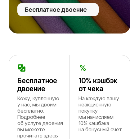
Бесплатное
10% кэшбэк
двоение
от чека
Кожу, купленную
На каждую вашу
у нас, мы двоим
неакционную
бесплатно.
покупку
Подробнее
мы начисляем
об услуге двоения
10% кэшбэка
вы можете
на бонусный счёт
прочитать здесь
Бесплатная
Более 800+
доставка
артикулов
При заказе
Вы можете найти
от 5000₽ доставка
у нас сотни
эконом-классом
артикулов
(СДЕК до 500
итальянской
рублей) будет
кожи — от козы
абсолютно
до одёжного
бесплатна!
крокодила