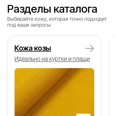
Более 500 отзывов
на 5 звёзд
Вы можете убедиться в качестве кожи,
прочитав реальные отзывы людей,
которые приобретали её у нас
Михаил Хворостецкий
23 марта
Отличный магазин с богатым
выбором кожи. Есть также
премиальные -из страуса,
крокодила и иных рептилий.
Цены умеренные. Рекомендую
всем любителям и мастерам