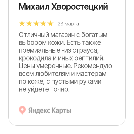
така как раньше приходилось
покупать в одном месте,
а двоить в другом. Итак,
подитожим: Итальянская кожа
и ее ассортимент
Обслуживание Скорость
ответов и подбора кожи Это
вы все найдете в этом
магазине Советую!!!
Данил Комин
3 марта 2023
В первый раз заказывал здесь
кожу, кожа превосходная, без
дефектов. Если честно
опасался заказывать так как
не привык заказывать что