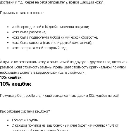
доставки и т.д.) берёт на себя отправитель, возвращающий кожу.
Причины отказа в возврате:
истёк срок длиной в 14 дней с момента покупки;
кожа была разрезана;
кожа была подвергнута любой химической обработке;
кожа была сдвоена (нами или другой компанией);
кожа потеряла свой товарный вид
А лучше не возвращать кожу, а заменить её на другую – другого типа, цвета или
размера Если стоимость замены превышает стоимость оригинальной покупки,
необходима доплата в размере разницы в стоимости.
10% кешбэк
10% кешбэк
Покупки в Centropelle стали ещё выгоднее – мы дарим 10% кешбэк на всё!
Как работает система кешбэка?
1 бонус = 1 рубль
С каждой покупки на ваш бонусный счёт будет начисляться 10% от
потраченной суммы в виде бонусов