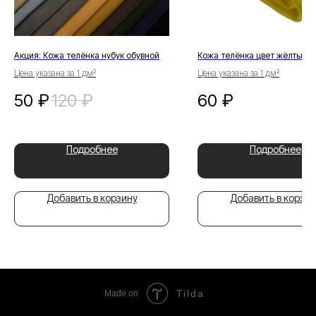
Акция: Кожа телёнка нубук обувной
Кожа телёнка цвет жёлтый
Цена указана за 1 дм²
Цена указана за 1 дм²
50
₽
120
₽
60
₽
Подробнее
Подробнее
Добавить в корзину
Добавить в корзин
Tilda
Made on