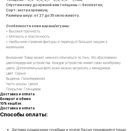
Спустим кожу до нужной вам толщины — бесплатно;
Сорт: экстра премиум;
Размеры шкур: от 27 до 35 см по животу.
Особенности кожи варана/игуаны:
+ Высокая прочность.
+ Мягкость и пластичность.
+ Необычное строение фактуры и переход от больших чешуек к
маленьким.
Внимание! Товар может немного отличаться по тону. Это обусловлено
цветопередачей устройства. Каждое устройство имеет свою калибровку
цвета. Дополнительные фото кожи можно запросить у менеджера.
Цвет: Серый
Выделка: Галантерейная
Часть шкуры: Целая
Покрытие: Глянцевое
Доставка и оплата
Возврат и обмен
10% кешбэк
Доставка и оплата
Способы оплаты:
Доставка курьерскими службами и почтой России производится только