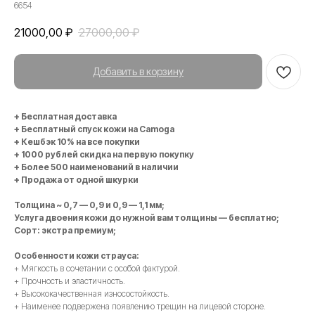
6654
21000,00
₽
27000,00
₽
Добавить в корзину
+ Бесплатная доставка
+ Бесплатный спуск кожи на Camoga
+ Кешбэк 10% на все покупки
+ 1000 рублей скидка на первую покупку
+ Более 500 наименований в наличии
+ Продажа от одной шкурки
Толщина ~ 0,7 — 0,9 и 0,9 — 1,1 мм;
Услуга двоения кожи до нужной вам толщины — бесплатно;
Сорт: экстра премиум;
Особенности кожи страуса:
+ Мягкость в сочетании с особой фактурой.
+ Прочность и эластичность.
+ Высококачественная износостойкость.
+ Наименее подвержена появлению трещин на лицевой стороне.