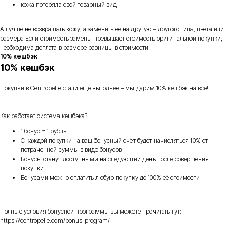
кожа потеряла свой товарный вид
А лучше не возвращать кожу, а заменить её на другую – другого типа, цвета или
размера Если стоимость замены превышает стоимость оригинальной покупки,
необходима доплата в размере разницы в стоимости.
10% кешбэк
10% кешбэк
Покупки в Centropelle стали ещё выгоднее – мы дарим 10% кешбэк на всё!
Как работает система кешбэка?
1 бонус = 1 рубль
С каждой покупки на ваш бонусный счёт будет начисляться 10% от
потраченной суммы в виде бонусов
Бонусы станут доступными на следующий день после совершения
покупки
Бонусами можно оплатить любую покупку до 100% её стоимости
Полные условия бонусной программы вы можете прочитать тут:
https://centropelle.com/bonus-program/