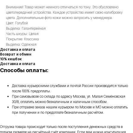
Внимание! Товар может немного отличаться по тону. Это обусловлено
цветопередачей устройства. Каждое устройство имеет свою калибровку
цвета. Дополнительные фото кожи можно запросить у менеджера.
Цвет: Голубой
Выделка: Галантерейная
Часть шкуры: Целая
Покрытие: Классика
Выделка: Одёжная
Доставка и оплата
Возврат и обмен
10% кешбэк
Доставка и оплата
Способы оплаты:
Доставка курьерскими службами и почтой России производится только
после 100% предоплаты.
При самовывозе со склада по адресу Москва, ул. Малая Семёновская
30/8, оплатить можно безналичным и наличным способом.
При отправке заказа нашим курьером по Москве и МО можно оплатить
при получении и по предоплате безналичным расчётом.
Отгрузка товара происходит только после поступления денежных средств в
полном размере на расчётный счёт компании. Если вам нужна консультация,