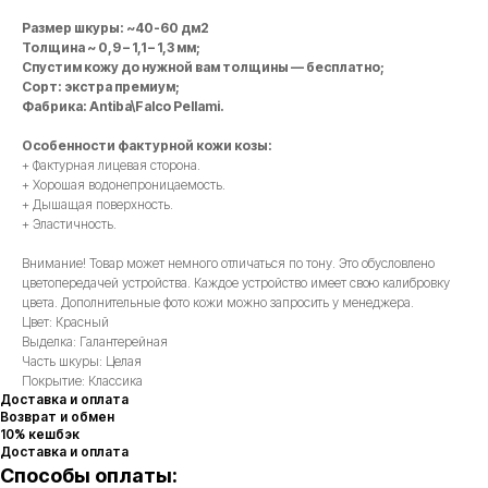
Размер шкуры: ~40-60 дм2
Толщина ~ 0,9 – 1,1 – 1,3 мм;
Спустим кожу до нужной вам толщины — бесплатно;
Сорт: экстра премиум;
Фабрика: Antiba\Falco Pellami.
Особенности фактурной кожи козы:
+ Фактурная лицевая сторона.
+ Хорошая водонепроницаемость.
+ Дышащая поверхность.
+ Эластичность.
Внимание! Товар может немного отличаться по тону. Это обусловлено
цветопередачей устройства. Каждое устройство имеет свою калибровку
цвета. Дополнительные фото кожи можно запросить у менеджера.
Цвет: Красный
Выделка: Галантерейная
Часть шкуры: Целая
Покрытие: Классика
Доставка и оплата
Возврат и обмен
10% кешбэк
Доставка и оплата
Способы оплаты: