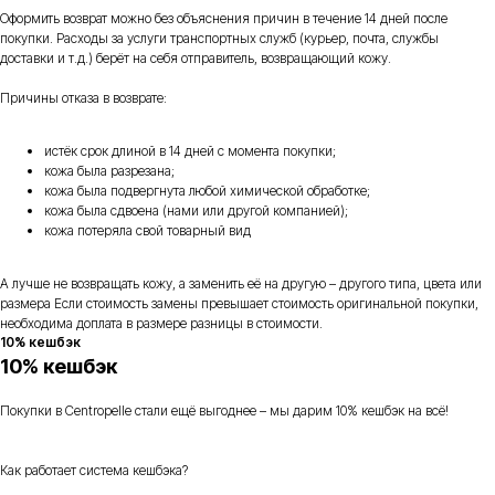
Оформить возврат можно без объяснения причин в течение 14 дней после
покупки. Расходы за услуги транспортных служб (курьер, почта, службы
доставки и т.д.) берёт на себя отправитель, возвращающий кожу.
Причины отказа в возврате:
истёк срок длиной в 14 дней с момента покупки;
кожа была разрезана;
кожа была подвергнута любой химической обработке;
кожа была сдвоена (нами или другой компанией);
кожа потеряла свой товарный вид
А лучше не возвращать кожу, а заменить её на другую – другого типа, цвета или
размера Если стоимость замены превышает стоимость оригинальной покупки,
необходима доплата в размере разницы в стоимости.
10% кешбэк
10% кешбэк
Покупки в Centropelle стали ещё выгоднее – мы дарим 10% кешбэк на всё!
Как работает система кешбэка?