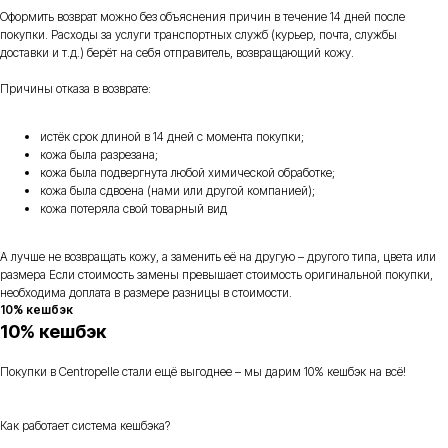
Оформить возврат можно без объяснения причин в течение 14 дней после
покупки. Расходы за услуги транспортных служб (курьер, почта, службы
доставки и т.д.) берёт на себя отправитель, возвращающий кожу.
Причины отказа в возврате:
истёк срок длиной в 14 дней с момента покупки;
кожа была разрезана;
кожа была подвергнута любой химической обработке;
кожа была сдвоена (нами или другой компанией);
кожа потеряла свой товарный вид
А лучше не возвращать кожу, а заменить её на другую – другого типа, цвета или
размера Если стоимость замены превышает стоимость оригинальной покупки,
необходима доплата в размере разницы в стоимости.
10% кешбэк
10% кешбэк
Покупки в Centropelle стали ещё выгоднее – мы дарим 10% кешбэк на всё!
Как работает система кешбэка?