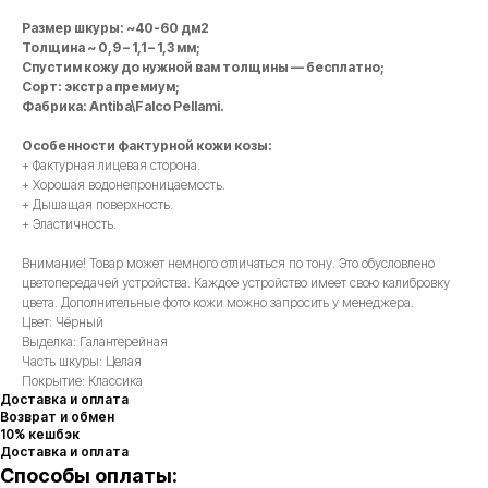
Размер шкуры: ~40-60 дм2
Толщина ~ 0,9 – 1,1 – 1,3 мм;
Спустим кожу до нужной вам толщины — бесплатно;
Сорт: экстра премиум;
Фабрика: Antiba\Falco Pellami.
Особенности фактурной кожи козы:
+ Фактурная лицевая сторона.
+ Хорошая водонепроницаемость.
+ Дышащая поверхность.
+ Эластичность.
Внимание! Товар может немного отличаться по тону. Это обусловлено
цветопередачей устройства. Каждое устройство имеет свою калибровку
цвета. Дополнительные фото кожи можно запросить у менеджера.
Цвет: Чёрный
Выделка: Галантерейная
Часть шкуры: Целая
Покрытие: Классика
Доставка и оплата
Возврат и обмен
10% кешбэк
Доставка и оплата
Способы оплаты: