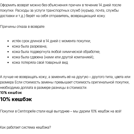
Оформить возврат можно без объяснения причин в течение 14 дней после
покупки. Расходы за услуги транспортных служб (курьер, почта, службы
доставки и т.д.) берёт на себя отправитель, возвращающий кожу.
Причины отказа в возврате:
истёк срок длиной в 14 дней с момента покупки;
кожа была разрезана;
кожа была подвергнута любой химической обработке;
кожа была сдвоена (нами или другой компанией);
кожа потеряла свой товарный вид
А лучше не возвращать кожу, а заменить её на другую – другого типа, цвета или
размера Если стоимость замены превышает стоимость оригинальной покупки,
необходима доплата в размере разницы в стоимости.
10% кешбэк
10% кешбэк
Покупки в Centropelle стали ещё выгоднее – мы дарим 10% кешбэк на всё!
Как работает система кешбэка?