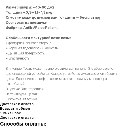
Размер шкуры: ~40-60 дм2
Толщина ~ 0,9 – 1,1 – 1,3 мм;
Спустим кожу до нужной вам толщины — бесплатно;
Сорт: экстра премиум;
Фабрика: Antiba\Falco Pellami.
Особенности фактурной кожи козы:
+ Фактурная лицевая сторона.
+ Хорошая водонепроницаемость.
+ Дышащая поверхность.
+ Эластичность.
Внимание! Товар может немного отличаться по тону. Это обусловлено
цветопередачей устройства. Каждое устройство имеет свою калибровку
цвета. Дополнительные фото кожи можно запросить у менеджера.
Цвет: Синий
Выделка: Галантерейная
Часть шкуры: Целая
Покрытие: Классика
Доставка и оплата
Возврат и обмен
10% кешбэк
Доставка и оплата
Способы оплаты: