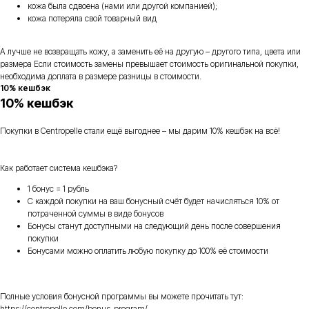
кожа была сдвоена (нами или другой компанией);
кожа потеряла свой товарный вид
А лучше не возвращать кожу, а заменить её на другую – другого типа, цвета или
размера Если стоимость замены превышает стоимость оригинальной покупки,
необходима доплата в размере разницы в стоимости.
10% кешбэк
10% кешбэк
Покупки в Centropelle стали ещё выгоднее – мы дарим 10% кешбэк на всё!
Как работает система кешбэка?
1 бонус = 1 рубль
С каждой покупки на ваш бонусный счёт будет начисляться 10% от
потраченной суммы в виде бонусов
Бонусы станут доступными на следующий день после совершения
покупки
Бонусами можно оплатить любую покупку до 100% её стоимости
Полные условия бонусной программы вы можете прочитать тут:
https://centropelle.com/bonus-program/