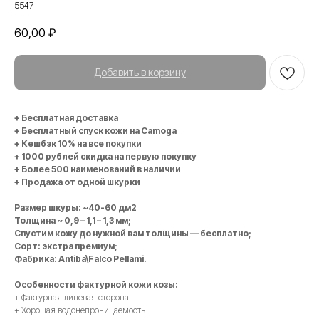
5547
60,00
₽
Добавить в корзину
+ Бесплатная доставка
+ Бесплатный спуск кожи на Camoga
+ Кешбэк 10% на все покупки
+ 1000 рублей скидка на первую покупку
+ Более 500 наименований в наличии
+ Продажа от одной шкурки
Размер шкуры: ~40-60 дм2
Толщина ~ 0,9 – 1,1 – 1,3 мм;
Спустим кожу до нужной вам толщины — бесплатно;
Сорт: экстра премиум;
Фабрика: Antiba\Falco Pellami.
Особенности фактурной кожи козы:
+ Фактурная лицевая сторона.
+ Хорошая водонепроницаемость.