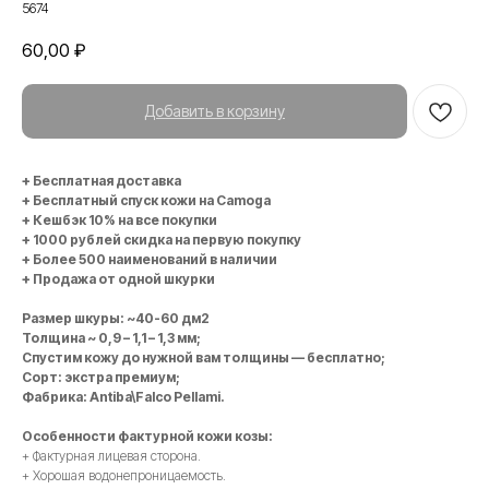
5674
60,00
₽
Добавить в корзину
+ Бесплатная доставка
+ Бесплатный спуск кожи на Camoga
+ Кешбэк 10% на все покупки
+ 1000 рублей скидка на первую покупку
+ Более 500 наименований в наличии
+ Продажа от одной шкурки
Размер шкуры: ~40-60 дм2
Толщина ~ 0,9 – 1,1 – 1,3 мм;
Спустим кожу до нужной вам толщины — бесплатно;
Сорт: экстра премиум;
Фабрика: Antiba\Falco Pellami.
Особенности фактурной кожи козы:
+ Фактурная лицевая сторона.
+ Хорошая водонепроницаемость.