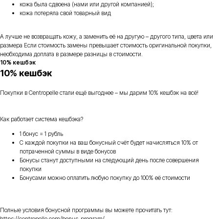
кожа была сдвоена (нами или другой компанией);
кожа потеряла свой товарный вид
А лучше не возвращать кожу, а заменить её на другую – другого типа, цвета или
размера Если стоимость замены превышает стоимость оригинальной покупки,
необходима доплата в размере разницы в стоимости.
10% кешбэк
10% кешбэк
Покупки в Centropelle стали ещё выгоднее – мы дарим 10% кешбэк на всё!
Как работает система кешбэка?
1 бонус = 1 рубль
С каждой покупки на ваш бонусный счёт будет начисляться 10% от
потраченной суммы в виде бонусов
Бонусы станут доступными на следующий день после совершения
покупки
Бонусами можно оплатить любую покупку до 100% её стоимости
Полные условия бонусной программы вы можете прочитать тут:
https://centropelle.com/bonus-program/