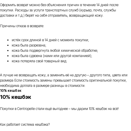
Оформить возврат можно без объяснения причин в течение 14 дней после
покупки. Расходы за услуги транспортных служб (курьер, почта, службы
доставки и т.д.) берёт на себя отправитель, возвращающий кожу.
Причины отказа в возврате:
истёк срок длиной в 14 дней с момента покупки;
кожа была разрезана;
кожа была подвергнута любой химической обработке;
кожа была сдвоена (нами или другой компанией);
кожа потеряла свой товарный вид
А лучше не возвращать кожу, а заменить её на другую – другого типа, цвета или
размера Если стоимость замены превышает стоимость оригинальной покупки,
необходима доплата в размере разницы в стоимости.
10% кешбэк
10% кешбэк
Покупки в Centropelle стали ещё выгоднее – мы дарим 10% кешбэк на всё!
Как работает система кешбэка?