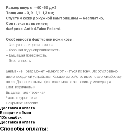
Размер шкуры: ~40-60 дм2
Толщина ~ 0,9 – 1,1 – 1,3 мм;
Спустим кожу до нужной вам толщины — бесплатно;
Сорт: экстра премиум;
Фабрика: Antiba\Falco Pellami.
Особенности фактурной кожи козы:
+ Фактурная лицевая сторона.
+ Хорошая водонепроницаемость.
+ Дышащая поверхность.
+ Эластичность.
Внимание! Товар может немного отличаться по тону. Это обусловлено
цветопередачей устройства. Каждое устройство имеет свою калибровку
цвета. Дополнительные фото кожи можно запросить у менеджера.
Цвет: Коричневый
Выделка: Галантерейная
Часть шкуры: Целая
Покрытие: Классика
Доставка и оплата
Возврат и обмен
10% кешбэк
Доставка и оплата
Способы оплаты: