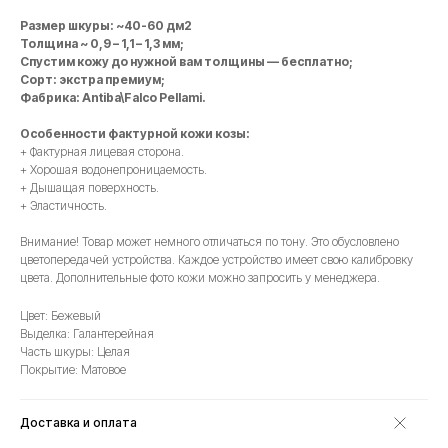
Размер шкуры: ~40-60 дм2
Толщина ~ 0,9 – 1,1 – 1,3 мм;
Спустим кожу до нужной вам толщины — бесплатно;
Сорт: экстра премиум;
Фабрика: Antiba\Falco Pellami.
Особенности фактурной кожи козы:
+ Фактурная лицевая сторона.
+ Хорошая водонепроницаемость.
+ Дышащая поверхность.
+ Эластичность.
Внимание! Товар может немного отличаться по тону. Это обусловлено
цветопередачей устройства. Каждое устройство имеет свою калибровку
цвета. Дополнительные фото кожи можно запросить у менеджера.
Цвет: Бежевый
Выделка: Галантерейная
Часть шкуры: Целая
Покрытие: Матовое
Доставка и оплата