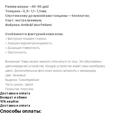
Размер шкуры: ~40-60 дм2
Толщина ~ 0,9 – 1,1 – 1,3 мм;
Спустим кожу до нужной вам толщины — бесплатно;
Сорт: экстра премиум;
Фабрика: Antiba\Falco Pellami.
Особенности фактурной кожи козы:
+ Фактурная лицевая сторона.
+ Хорошая водонепроницаемость.
+ Дышащая поверхность.
+ Эластичность.
Внимание! Товар может немного отличаться по тону. Это обусловлено
цветопередачей устройства. Каждое устройство имеет свою калибровку
цвета. Дополнительные фото кожи можно запросить у менеджера.
Цвет: Бежевый
Выделка: Галантерейная
Часть шкуры: Целая
Покрытие: Классика
Доставка и оплата
Возврат и обмен
10% кешбэк
Доставка и оплата
Способы оплаты: