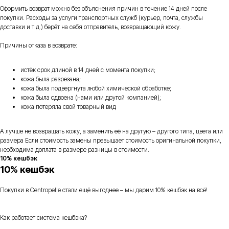
Оформить возврат можно без объяснения причин в течение 14 дней после
покупки. Расходы за услуги транспортных служб (курьер, почта, службы
доставки и т.д.) берёт на себя отправитель, возвращающий кожу.
Причины отказа в возврате:
истёк срок длиной в 14 дней с момента покупки;
кожа была разрезана;
кожа была подвергнута любой химической обработке;
кожа была сдвоена (нами или другой компанией);
кожа потеряла свой товарный вид
А лучше не возвращать кожу, а заменить её на другую – другого типа, цвета или
размера Если стоимость замены превышает стоимость оригинальной покупки,
необходима доплата в размере разницы в стоимости.
10% кешбэк
10% кешбэк
Покупки в Centropelle стали ещё выгоднее – мы дарим 10% кешбэк на всё!
Как работает система кешбэка?