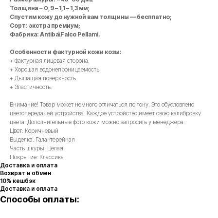
Толщина ~ 0,9 – 1,1 – 1,3 мм;
Спустим кожу до нужной вам толщины — бесплатно;
Сорт: экстра премиум;
Фабрика: Antiba\Falco Pellami.
Особенности фактурной кожи козы:
+ Фактурная лицевая сторона.
+ Хорошая водонепроницаемость.
+ Дышащая поверхность.
+ Эластичность.
Внимание! Товар может немного отличаться по тону. Это обусловлено
цветопередачей устройства. Каждое устройство имеет свою калибровку
цвета. Дополнительные фото кожи можно запросить у менеджера.
Цвет: Коричневый
Выделка: Галантерейная
Часть шкуры: Целая
Покрытие: Классика
Доставка и оплата
Возврат и обмен
10% кешбэк
Доставка и оплата
Способы оплаты: