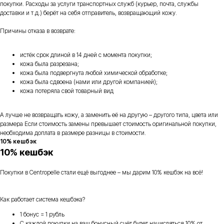
покупки. Расходы за услуги транспортных служб (курьер, почта, службы
доставки и т.д.) берёт на себя отправитель, возвращающий кожу.
Причины отказа в возврате:
истёк срок длиной в 14 дней с момента покупки;
кожа была разрезана;
кожа была подвергнута любой химической обработке;
кожа была сдвоена (нами или другой компанией);
кожа потеряла свой товарный вид
А лучше не возвращать кожу, а заменить её на другую – другого типа, цвета или
размера Если стоимость замены превышает стоимость оригинальной покупки,
необходима доплата в размере разницы в стоимости.
10% кешбэк
10% кешбэк
Покупки в Centropelle стали ещё выгоднее – мы дарим 10% кешбэк на всё!
Как работает система кешбэка?
1 бонус = 1 рубль
С каждой покупки на ваш бонусный счёт будет начисляться 10% от