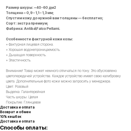
Размер шкуры: ~40-60 дм2
Толщина ~ 0,9 – 1,1 – 1,3 мм;
Спустим кожу до нужной вам толщины — бесплатно;
Сорт: экстра премиум;
Фабрика: Antiba\Falco Pellami.
Особенности фактурной кожи козы:
+ Фактурная лицевая сторона.
+ Хорошая водонепроницаемость.
+ Дышащая поверхность.
+ Эластичность.
Внимание! Товар может немного отличаться по тону. Это обусловлено
цветопередачей устройства. Каждое устройство имеет свою калибровку
цвета. Дополнительные фото кожи можно запросить у менеджера.
Цвет: Розовый
Выделка: Галантерейная
Часть шкуры: Целая
Покрытие: Глянцевое
Доставка и оплата
Возврат и обмен
10% кешбэк
Доставка и оплата
Способы оплаты: