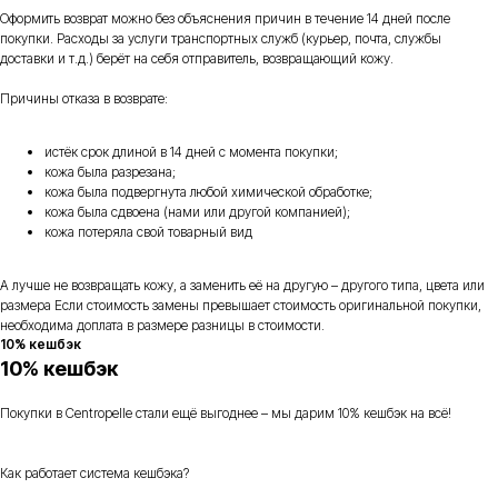
Оформить возврат можно без объяснения причин в течение 14 дней после
покупки. Расходы за услуги транспортных служб (курьер, почта, службы
доставки и т.д.) берёт на себя отправитель, возвращающий кожу.
Причины отказа в возврате:
истёк срок длиной в 14 дней с момента покупки;
кожа была разрезана;
кожа была подвергнута любой химической обработке;
кожа была сдвоена (нами или другой компанией);
кожа потеряла свой товарный вид
А лучше не возвращать кожу, а заменить её на другую – другого типа, цвета или
размера Если стоимость замены превышает стоимость оригинальной покупки,
необходима доплата в размере разницы в стоимости.
10% кешбэк
10% кешбэк
Покупки в Centropelle стали ещё выгоднее – мы дарим 10% кешбэк на всё!
Как работает система кешбэка?