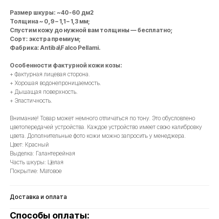
Размер шкуры: ~40-60 дм2
Толщина ~ 0,9 – 1,1 – 1,3 мм;
Спустим кожу до нужной вам толщины — бесплатно;
Сорт: экстра премиум;
Фабрика: Antiba\Falco Pellami.
Особенности фактурной кожи козы:
+ Фактурная лицевая сторона.
+ Хорошая водонепроницаемость.
+ Дышащая поверхность.
+ Эластичность.
Внимание! Товар может немного отличаться по тону. Это обусловлено
цветопередачей устройства. Каждое устройство имеет свою калибровку
цвета. Дополнительные фото кожи можно запросить у менеджера.
Цвет: Красный
Выделка: Галантерейная
Часть шкуры: Целая
Покрытие: Матовое
Доставка и оплата
Способы оплаты: