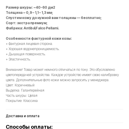
Размер шкуры: ~40-60 дм2
Толщина ~ 0,9 – 1,1 – 1,3 мм;
Спустим кожу до нужной вам толщины — бесплатно;
Сорт: экстра премиум;
Фабрика: Antiba\Falco Pellami.
Особенности фактурной кожи козы:
+ Фактурная лицевая сторона.
+ Хорошая водонепроницаемость.
+ Дышащая поверхность.
+ Эластичность.
Внимание! Товар может немного отличаться по тону. Это обусловлено
цветопередачей устройства. Каждое устройство имеет свою калибровку
цвета. Дополнительные фото кожи можно запросить у менеджера.
Цвет: Коричневый
Выделка: Галантерейная
Часть шкуры: Целая
Покрытие: Классика
Доставка и оплата
Способы оплаты: