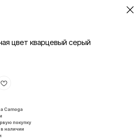
ная цвет кварцевый серый
на Camoga
и
ервую покупку
 в наличии
и