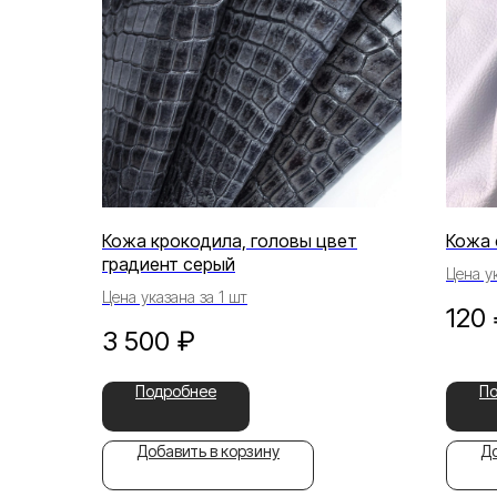
Кожа крокодила, головы цвет
Кожа 
градиент серый
Цена ук
Цена указана за 1 шт
120
3 500
₽
Подробнее
П
Добавить в корзину
До