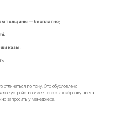
2
ам толщины — бесплатно;
mi.
жи козы:
ть.
 отличаться по тону. Это обусловлено
ждое устройство имеет свою калибровку цвета.
но запросить у менеджера.