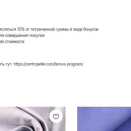
исляться 10% от потраченной суммы в виде бонусов
ле совершения покупки
её стоимости
ут: https://centropelle.com/bonus-program/