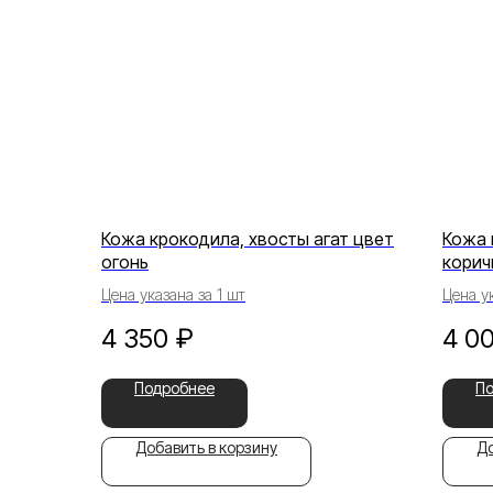
Кожа крокодила, хвосты агат цвет
Кожа 
огонь
корич
Цена указана за 1 шт
Цена ук
4 350
₽
4 0
Подробнее
П
Добавить в корзину
До