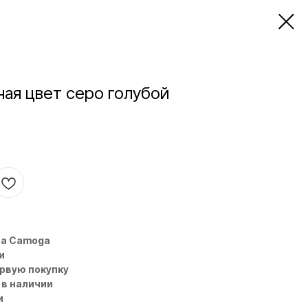
ная цвет серо голубой
на Camoga
и
ервую покупку
 в наличии
и