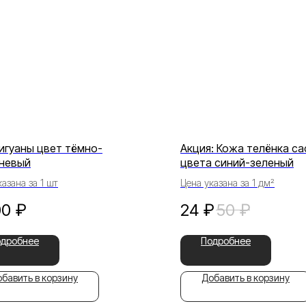
игуаны цвет тёмно-
Акция: Кожа телёнка са
невый
цвета синий-зеленый
азана за 1 шт
Цена указана за 1 дм²
00
₽
24
₽
50
₽
одробнее
Подробнее
бавить в корзину
Добавить в корзину