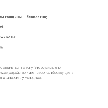
2
ам толщины — бесплатно;
mi.
жи козы:
ть.
 отличаться по тону. Это обусловлено
ждое устройство имеет свою калибровку цвета.
но запросить у менеджера.