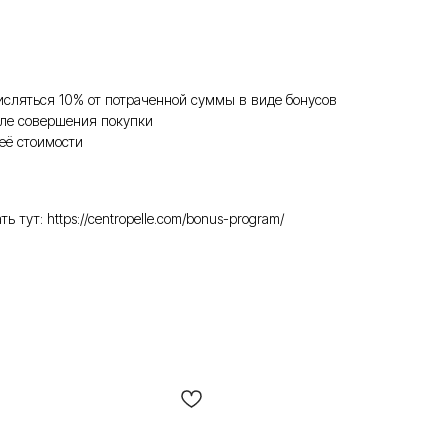
исляться 10% от потраченной суммы в виде бонусов
ле совершения покупки
её стоимости
ут: https://centropelle.com/bonus-program/