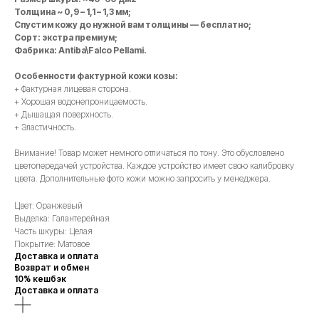
Толщина ~ 0,9 – 1,1 – 1,3 мм;
Спустим кожу до нужной вам толщины — бесплатно;
Сорт: экстра премиум;
Фабрика: Antiba\Falco Pellami.
Особенности фактурной кожи козы:
+ Фактурная лицевая сторона.
+ Хорошая водонепроницаемость.
+ Дышащая поверхность.
+ Эластичность.
Внимание! Товар может немного отличаться по тону. Это обусловлено
цветопередачей устройства. Каждое устройство имеет свою калибровку
цвета. Дополнительные фото кожи можно запросить у менеджера.
Цвет: Оранжевый
Выделка: Галантерейная
Часть шкуры: Целая
Покрытие: Матовое
Доставка и оплата
Возврат и обмен
10% кешбэк
Доставка и оплата