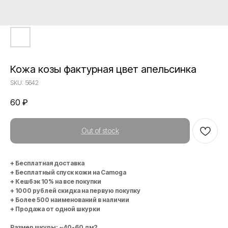
Кожа козы фактурная цвет апельсинка
SKU:
5642
60
₽
Out of stock
+ Бесплатная доставка
+ Бесплатный спуск кожи на Camoga
+ Кешбэк 10% на все покупки
+ 1000 рублей скидка на первую покупку
+ Более 500 наименований в наличии
+ Продажа от одной шкурки
Размер шкуры: ~40-60 дм2