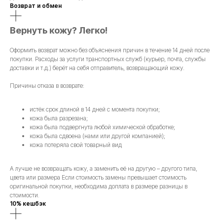
Возврат и обмен
Вернуть кожу? Легко!
Оформить возврат можно без объяснения причин в течение 14 дней после
покупки. Расходы за услуги транспортных служб (курьер, почта, службы
доставки и т.д.) берёт на себя отправитель, возвращающий кожу.
Причины отказа в возврате:
истёк срок длиной в 14 дней с момента покупки;
кожа была разрезана;
кожа была подвергнута любой химической обработке;
кожа была сдвоена (нами или другой компанией);
кожа потеряла свой товарный вид
А лучше не возвращать кожу, а заменить её на другую – другого типа,
цвета или размера Если стоимость замены превышает стоимость
оригинальной покупки, необходима доплата в размере разницы в
стоимости.
10% кешбэк