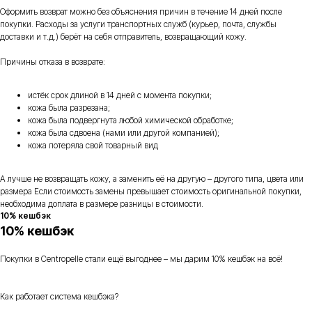
Оформить возврат можно без объяснения причин в течение 14 дней после
покупки. Расходы за услуги транспортных служб (курьер, почта, службы
доставки и т.д.) берёт на себя отправитель, возвращающий кожу.
Причины отказа в возврате:
истёк срок длиной в 14 дней с момента покупки;
кожа была разрезана;
кожа была подвергнута любой химической обработке;
кожа была сдвоена (нами или другой компанией);
кожа потеряла свой товарный вид
А лучше не возвращать кожу, а заменить её на другую – другого типа, цвета или
размера Если стоимость замены превышает стоимость оригинальной покупки,
необходима доплата в размере разницы в стоимости.
10% кешбэк
10% кешбэк
Покупки в Centropelle стали ещё выгоднее – мы дарим 10% кешбэк на всё!
Как работает система кешбэка?