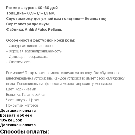
Размер шкуры: ~40-60 дм2
Толщина ~ 0,9 – 1,1 – 1,3 мм;
Спустим кожу до нужной вам толщины — бесплатно;
Сорт: экстра премиум;
Фабрика: Antiba\Falco Pellami.
Особенности фактурной кожи козы:
+ Фактурная лицевая сторона.
+ Хорошая водонепроницаемость.
+ Дышащая поверхность.
+ Эластичность.
Внимание! Товар может немного отличаться по тону. Это обусловлено
цветопередачей устройства. Каждое устройство имеет свою калибровку
цвета. Дополнительные фото кожи можно запросить у менеджера.
Цвет: Коричневый
Выделка: Галантерейная
Часть шкуры: Целая
Покрытие: Матовое
Доставка и оплата
Возврат и обмен
10% кешбэк
Доставка и оплата
Способы оплаты: