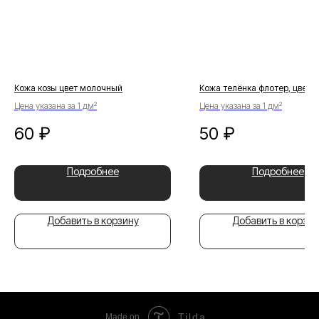
Кожа козы цвет молочный
Кожа телёнка флотер, цвет т
Цена указана за 1 дм²
Цена указана за 1 дм²
60
₽
50
₽
Подробнее
Подробнее
Добавить в корзину
Добавить в корзин
Tilda
Made on