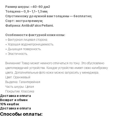
Размер шкуры: ~40-60 дм2
Толщина ~ 0,9 – 1,1 – 1,3 мм;
Спустим кожу до нужной вам толщины — бесплатно;
Сорт: экстра премиум;
Фабрика: Antiba\Falco Pellami.
Особенности фактурной кожи козы:
+ Фактурная лицевая сторона.
+ Хорошая водонепроницаемость.
+ Дышащая поверхность.
+ Эластичность.
Внимание! Товар может немного отличаться по тону. Это обусловлено
цветопередачей устройства. Каждое устройство имеет свою калибровку
цвета. Дополнительные фото кожи можно запросить у менеджера.
Цвет: Оранжевый
Выделка: Галантерейная
Часть шкуры: Целая
Покрытие: Классика
Доставка и оплата
Возврат и обмен
10% кешбэк
Доставка и оплата
Способы оплаты: