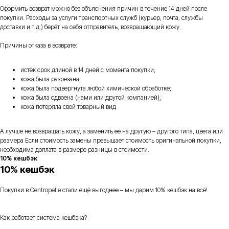
Оформить возврат можно без объяснения причин в течение 14 дней после
покупки. Расходы за услуги транспортных служб (курьер, почта, службы
доставки и т.д.) берёт на себя отправитель, возвращающий кожу.
Причины отказа в возврате:
истёк срок длиной в 14 дней с момента покупки;
кожа была разрезана;
кожа была подвергнута любой химической обработке;
кожа была сдвоена (нами или другой компанией);
кожа потеряла свой товарный вид
А лучше не возвращать кожу, а заменить её на другую – другого типа, цвета или
размера Если стоимость замены превышает стоимость оригинальной покупки,
необходима доплата в размере разницы в стоимости.
10% кешбэк
10% кешбэк
Покупки в Centropelle стали ещё выгоднее – мы дарим 10% кешбэк на всё!
Как работает система кешбэка?