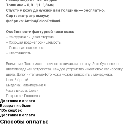
Толщина ~ 0,9 – 1,1 – 1,3 мм;
Спустим кожу до нужной вам толщины — бесплатно;
Сорт: экстра премиум;
Фабрика: Antiba\Falco Pellami.
Особенности фактурной кожи козы:
+ Фактурная лицевая сторона.
+ Хорошая водонепроницаемость.
+ Дышащая поверхность.
+ Эластичность.
Внимание! Товар может немного отличаться по тону. Это обусловлено
цветопередачей устройства. Каждое устройство имеет свою калибровку
цвета. Дополнительные фото кожи можно запросить у менеджера.
Цвет: Чёрный
Выделка: Галантерейная
Часть шкуры: Целая
Покрытие: Глянцевое
Доставка и оплата
Возврат и обмен
10% кешбэк
Доставка и оплата
Способы оплаты: