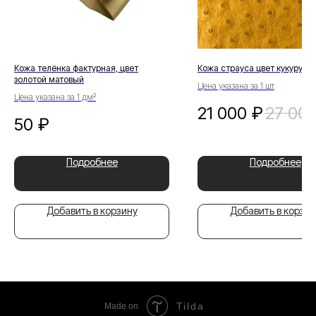
Кожа телёнка фактурная, цвет
Кожа страуса цвет кукурузн
золотой матовый
Цена указана за 1 шт
Цена указана за 1 дм²
21 000
₽
27 00
50
₽
Подробнее
Подробнее
Добавить в корзину
Добавить в корзин
Tilda
Made on