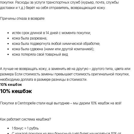
покупки. Расходы за услуги транспортных служб (курьер, почта, службы
доставки и т.д.) берёт на себя отправитель, возвращающий кожу.
Причины отказа в возврате:
истёк срок длиной в 14 дней с момента покупки;
кожа была разрезана;
кожа была подвергнута любой химической обработке;
кожа была сдвоена (нами или другой компанией);
кожа потеряла свой товарный вид
А лучше не возвращать кожу, а заменить её на другую – другого типа, цвета или
размера Если стоимость замены превышает стоимость оригинальной покупки,
необходима доплата в размере разницы в стоимости.
10% кешбэк
10% кешбэк
Покупки в Centropelle стали ещё выгоднее – мы дарим 10% кешбэк на всё!
Как работает система кешбэка?
1 бонус = 1 рубль
С каждой покупки на ваш бонусный счёт будет начисляться 10% от