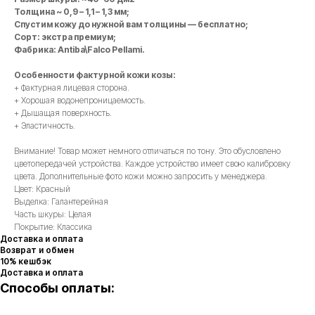
Толщина ~ 0,9 – 1,1 – 1,3 мм;
Спустим кожу до нужной вам толщины — бесплатно;
Сорт: экстра премиум;
Фабрика: Antiba\Falco Pellami.
Особенности фактурной кожи козы:
+ Фактурная лицевая сторона.
+ Хорошая водонепроницаемость.
+ Дышащая поверхность.
+ Эластичность.
Внимание! Товар может немного отличаться по тону. Это обусловлено
цветопередачей устройства. Каждое устройство имеет свою калибровку
цвета. Дополнительные фото кожи можно запросить у менеджера.
Цвет: Красный
Выделка: Галантерейная
Часть шкуры: Целая
Покрытие: Классика
Доставка и оплата
Возврат и обмен
10% кешбэк
Доставка и оплата
Способы оплаты: