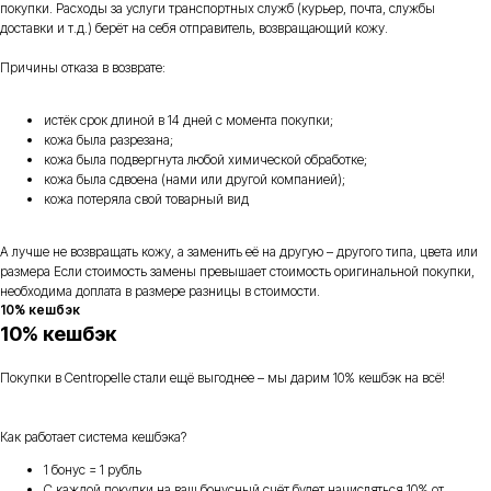
покупки. Расходы за услуги транспортных служб (курьер, почта, службы
доставки и т.д.) берёт на себя отправитель, возвращающий кожу.
Причины отказа в возврате:
истёк срок длиной в 14 дней с момента покупки;
кожа была разрезана;
кожа была подвергнута любой химической обработке;
кожа была сдвоена (нами или другой компанией);
кожа потеряла свой товарный вид
А лучше не возвращать кожу, а заменить её на другую – другого типа, цвета или
размера Если стоимость замены превышает стоимость оригинальной покупки,
необходима доплата в размере разницы в стоимости.
10% кешбэк
10% кешбэк
Покупки в Centropelle стали ещё выгоднее – мы дарим 10% кешбэк на всё!
Как работает система кешбэка?
1 бонус = 1 рубль
С каждой покупки на ваш бонусный счёт будет начисляться 10% от