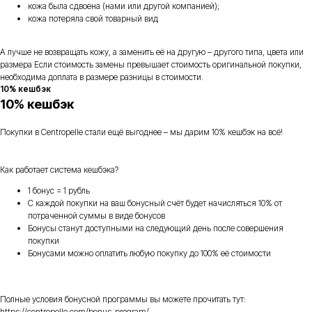
кожа была сдвоена (нами или другой компанией);
кожа потеряла свой товарный вид
А лучше не возвращать кожу, а заменить её на другую – другого типа, цвета или
размера Если стоимость замены превышает стоимость оригинальной покупки,
необходима доплата в размере разницы в стоимости.
10% кешбэк
10% кешбэк
Покупки в Centropelle стали ещё выгоднее – мы дарим 10% кешбэк на всё!
Как работает система кешбэка?
1 бонус = 1 рубль
С каждой покупки на ваш бонусный счёт будет начисляться 10% от
потраченной суммы в виде бонусов
Бонусы станут доступными на следующий день после совершения
покупки
Бонусами можно оплатить любую покупку до 100% её стоимости
Полные условия бонусной программы вы можете прочитать тут:
https://centropelle.com/bonus-program/