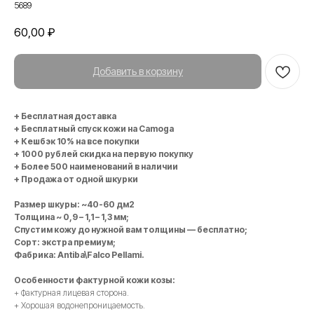
5689
60,00
₽
Добавить в корзину
+ Бесплатная доставка
+ Бесплатный спуск кожи на Camoga
+ Кешбэк 10% на все покупки
+ 1000 рублей скидка на первую покупку
+ Более 500 наименований в наличии
+ Продажа от одной шкурки
Размер шкуры: ~40-60 дм2
Толщина ~ 0,9 – 1,1 – 1,3 мм;
Спустим кожу до нужной вам толщины — бесплатно;
Сорт: экстра премиум;
Фабрика: Antiba\Falco Pellami.
Особенности фактурной кожи козы:
+ Фактурная лицевая сторона.
+ Хорошая водонепроницаемость.