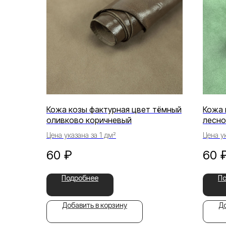
Кожа козы фактурная цвет тёмный
Кожа 
оливково коричневый
лесно
Цена указана за 1 дм²
Цена ук
60
₽
60
Подробнее
П
Добавить в корзину
До