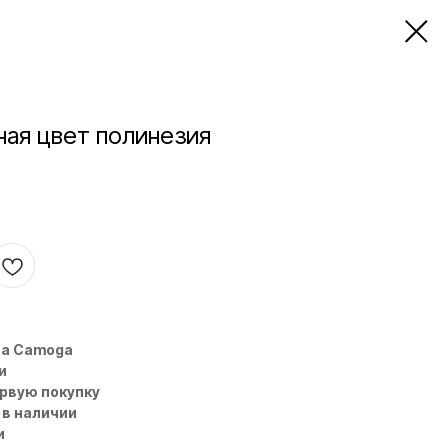
ная цвет полинезия
на Camoga
и
ервую покупку
 в наличии
и