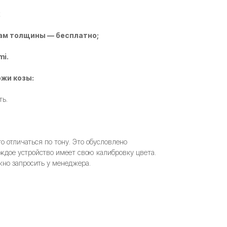
2
ам толщины — бесплатно;
mi.
жи козы:
ть.
 отличаться по тону. Это обусловлено
ждое устройство имеет свою калибровку цвета.
но запросить у менеджера.