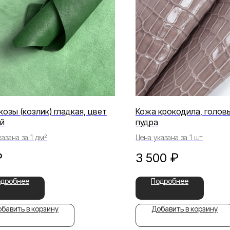
козы (козлик) гладкая, цвет
Кожа крокодила, головы
й
пудра
азана за 1 дм²
Цена указана за 1 шт
₽
3 500
₽
одробнее
Подробнее
бавить в корзину
Добавить в корзину