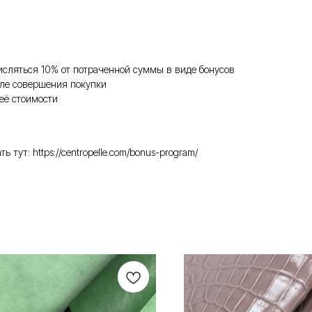
исляться 10% от потраченной суммы в виде бонусов
ле совершения покупки
её стоимости
ут: https://centropelle.com/bonus-program/