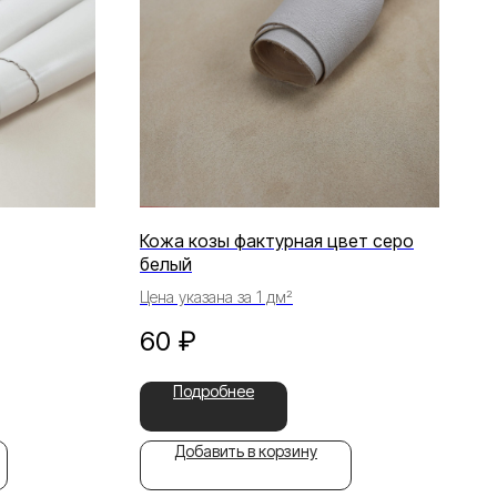
Кожа козы фактурная цвет серо
белый
Цена указана за 1 дм²
60
₽
Подробнее
Добавить в корзину