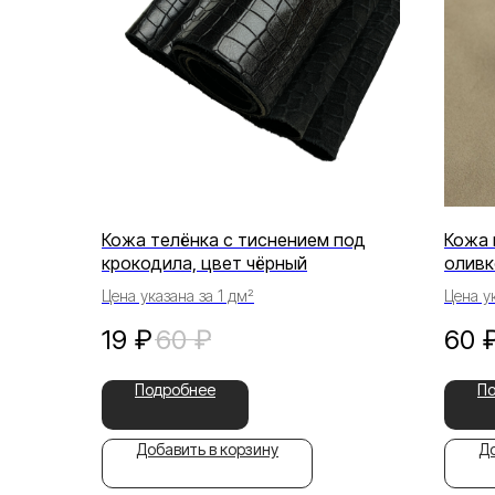
Кожа телёнка с тиснением под
Кожа 
крокодила, цвет чёрный
оливк
Цена указана за 1 дм²
Цена ук
19
₽
60
₽
60
Подробнее
П
Добавить в корзину
До