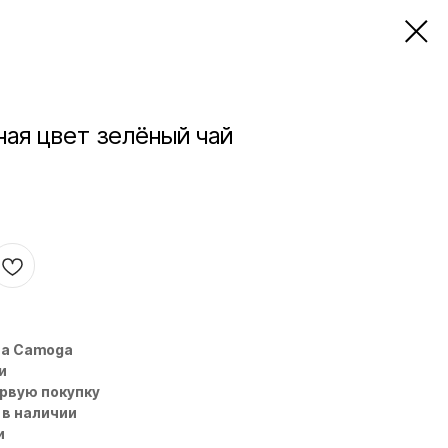
ная цвет зелёный чай
на Camoga
и
ервую покупку
 в наличии
и