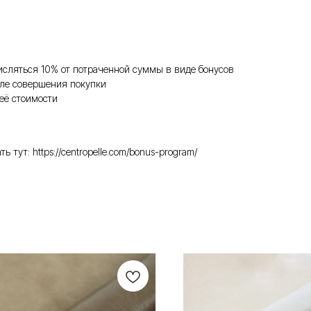
исляться 10% от потраченной суммы в виде бонусов
ле совершения покупки
её стоимости
ут: https://centropelle.com/bonus-program/