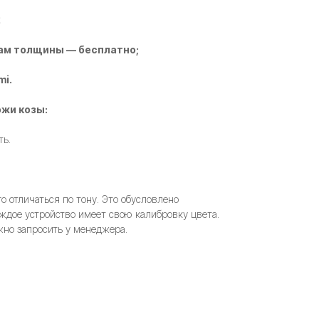
2
ам толщины — бесплатно;
mi.
жи козы:
ть.
 отличаться по тону. Это обусловлено
ждое устройство имеет свою калибровку цвета.
но запросить у менеджера.