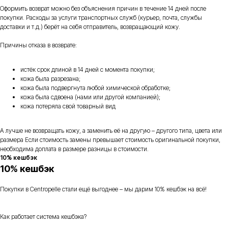
Оформить возврат можно без объяснения причин в течение 14 дней после
покупки. Расходы за услуги транспортных служб (курьер, почта, службы
доставки и т.д.) берёт на себя отправитель, возвращающий кожу.
Причины отказа в возврате:
истёк срок длиной в 14 дней с момента покупки;
кожа была разрезана;
кожа была подвергнута любой химической обработке;
кожа была сдвоена (нами или другой компанией);
кожа потеряла свой товарный вид
А лучше не возвращать кожу, а заменить её на другую – другого типа, цвета или
размера Если стоимость замены превышает стоимость оригинальной покупки,
необходима доплата в размере разницы в стоимости.
10% кешбэк
10% кешбэк
Покупки в Centropelle стали ещё выгоднее – мы дарим 10% кешбэк на всё!
Как работает система кешбэка?