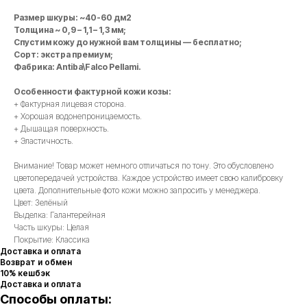
Размер шкуры: ~40-60 дм2
Толщина ~ 0,9 – 1,1 – 1,3 мм;
Спустим кожу до нужной вам толщины — бесплатно;
Сорт: экстра премиум;
Фабрика: Antiba\Falco Pellami.
Особенности фактурной кожи козы:
+ Фактурная лицевая сторона.
+ Хорошая водонепроницаемость.
+ Дышащая поверхность.
+ Эластичность.
Внимание! Товар может немного отличаться по тону. Это обусловлено
цветопередачей устройства. Каждое устройство имеет свою калибровку
цвета. Дополнительные фото кожи можно запросить у менеджера.
Цвет: Зелёный
Выделка: Галантерейная
Часть шкуры: Целая
Покрытие: Классика
Доставка и оплата
Возврат и обмен
10% кешбэк
Доставка и оплата
Способы оплаты: