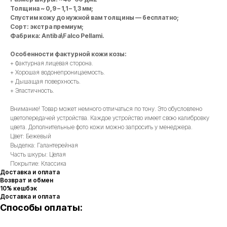
Толщина ~ 0,9 – 1,1 – 1,3 мм;
Спустим кожу до нужной вам толщины — бесплатно;
Сорт: экстра премиум;
Фабрика: Antiba\Falco Pellami.
Особенности фактурной кожи козы:
+ Фактурная лицевая сторона.
+ Хорошая водонепроницаемость.
+ Дышащая поверхность.
+ Эластичность.
Внимание! Товар может немного отличаться по тону. Это обусловлено
цветопередачей устройства. Каждое устройство имеет свою калибровку
цвета. Дополнительные фото кожи можно запросить у менеджера.
Цвет: Бежевый
Выделка: Галантерейная
Часть шкуры: Целая
Покрытие: Классика
Доставка и оплата
Возврат и обмен
10% кешбэк
Доставка и оплата
Способы оплаты: