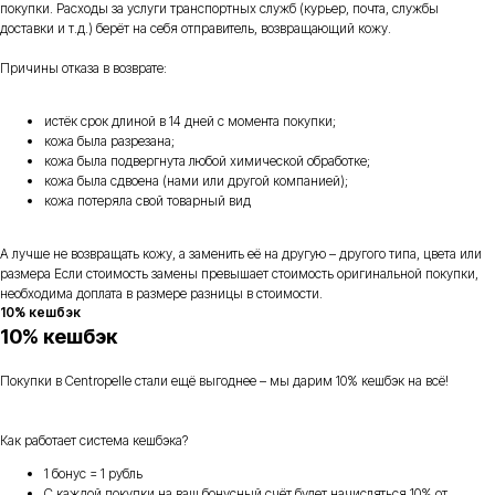
покупки. Расходы за услуги транспортных служб (курьер, почта, службы
доставки и т.д.) берёт на себя отправитель, возвращающий кожу.
Причины отказа в возврате:
истёк срок длиной в 14 дней с момента покупки;
кожа была разрезана;
кожа была подвергнута любой химической обработке;
кожа была сдвоена (нами или другой компанией);
кожа потеряла свой товарный вид
А лучше не возвращать кожу, а заменить её на другую – другого типа, цвета или
размера Если стоимость замены превышает стоимость оригинальной покупки,
необходима доплата в размере разницы в стоимости.
10% кешбэк
10% кешбэк
Покупки в Centropelle стали ещё выгоднее – мы дарим 10% кешбэк на всё!
Как работает система кешбэка?
1 бонус = 1 рубль
С каждой покупки на ваш бонусный счёт будет начисляться 10% от