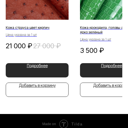
Кожа страуса цвет кирпич
Кожа крокодила, головы агат
ярко зелёный
Цена указана за 1 шт
Цена указана за 1 шт
21 000
₽
27 000
₽
3 500
₽
Подробнее
Подробнее
Добавить в корзину
Добавить в корзин
Tilda
Made on