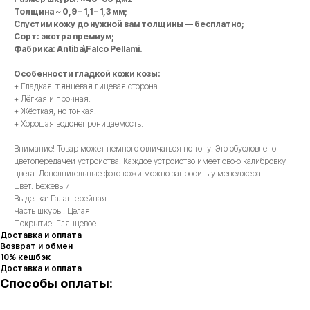
Толщина ~ 0,9 – 1,1 – 1,3 мм;
Спустим кожу до нужной вам толщины — бесплатно;
Сорт: экстра премиум;
Фабрика: Antiba\Falco Pellami.
Особенности гладкой кожи козы:
+ Гладкая глянцевая лицевая сторона.
+ Лёгкая и прочная.
+ Жёсткая, но тонкая.
+ Хорошая водонепроницаемость.
Внимание! Товар может немного отличаться по тону. Это обусловлено
цветопередачей устройства. Каждое устройство имеет свою калибровку
цвета. Дополнительные фото кожи можно запросить у менеджера.
Цвет: Бежевый
Выделка: Галантерейная
Часть шкуры: Целая
Покрытие: Глянцевое
Доставка и оплата
Возврат и обмен
10% кешбэк
Доставка и оплата
Способы оплаты: