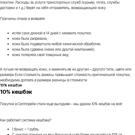
покупки. Расходы за услуги транспортных служб (курьер, почта, службы
доставки и т.д.) берёт на себя отправитель, возвращающий кожу.
Причины отказа в возврате:
истёк срок длиной в 14 дней с момента покупки;
кожа была разрезана;
кожа была подвергнута любой химической обработке;
кожа была сдвоена (нами или другой компанией);
кожа потеряла свой товарный вид
А лучше не возвращать кожу, а заменить её на другую – другого типа, цвета или
размера Если стоимость замены превышает стоимость оригинальной покупки,
необходима доплата в размере разницы в стоимости.
10% кешбэк
10% кешбэк
Покупки в Centropelle стали ещё выгоднее – мы дарим 10% кешбэк на всё!
Как работает система кешбэка?
1 бонус = 1 рубль
С каждой покупки на ваш бонусный счёт будет начисляться 10% от