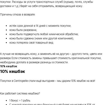
покупки. Расходы за услуги транспортных служб (курьер, почта, службы
доставки и т.д.) берёт на себя отправитель, возвращающий кожу.
Причины отказа в возврате:
истёк срок длиной в 14 дней с момента покупки;
кожа была разрезана;
кожа была подвергнута любой химической обработке;
кожа была сдвоена (нами или другой компанией);
кожа потеряла свой товарный вид
А лучше не возвращать кожу, а заменить её на другую – другого типа, цвета или
размера Если стоимость замены превышает стоимость оригинальной покупки,
необходима доплата в размере разницы в стоимости.
10% кешбэк
10% кешбэк
Покупки в Centropelle стали ещё выгоднее – мы дарим 10% кешбэк на всё!
Как работает система кешбэка?
1 бонус = 1 рубль
С каждой покупки на ваш бонусный счёт будет начисляться 10% от