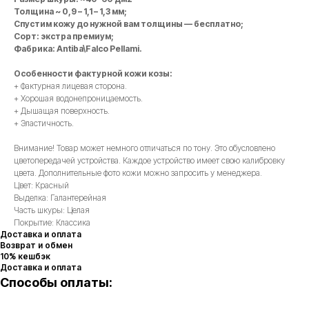
Толщина ~ 0,9 – 1,1 – 1,3 мм;
Спустим кожу до нужной вам толщины — бесплатно;
Сорт: экстра премиум;
Фабрика: Antiba\Falco Pellami.
Особенности фактурной кожи козы:
+ Фактурная лицевая сторона.
+ Хорошая водонепроницаемость.
+ Дышащая поверхность.
+ Эластичность.
Внимание! Товар может немного отличаться по тону. Это обусловлено
цветопередачей устройства. Каждое устройство имеет свою калибровку
цвета. Дополнительные фото кожи можно запросить у менеджера.
Цвет: Красный
Выделка: Галантерейная
Часть шкуры: Целая
Покрытие: Классика
Доставка и оплата
Возврат и обмен
10% кешбэк
Доставка и оплата
Способы оплаты: