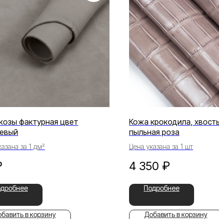
козы фактурная цвет
Кожа крокодила, хвосты
цевый
пыльная роза
азана за 1 дм²
Цена указана за 1 шт
₽
4 350
₽
одробнее
Подробнее
бавить в корзину
Добавить в корзину