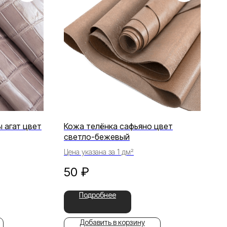
 агат цвет
Кожа телёнка сафьяно цвет
светло-бежевый
Цена указана за 1 дм²
50
₽
Подробнее
Добавить в корзину