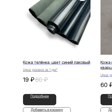
Кожа телёнка, цвет синий лаковый
Кожа 
квар
Цена указана за 1 дм²
Цена ук
19
₽
60
₽
60
Подробнее
П
Добавить в корзину
До