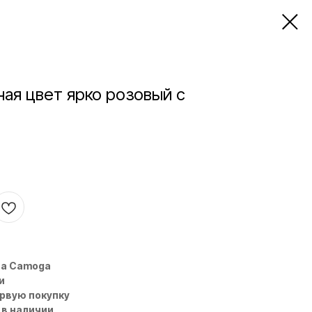
ная цвет ярко розовый с
на Camoga
и
ервую покупку
 в наличии