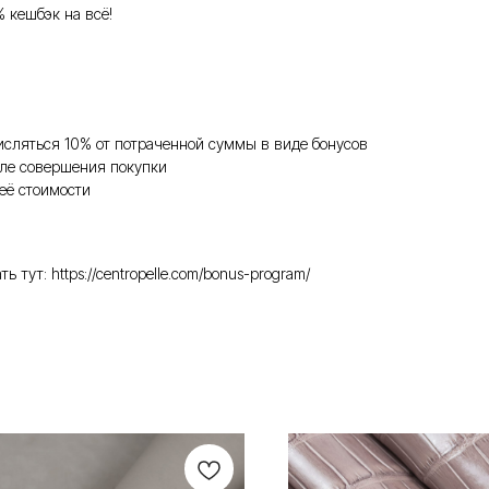
% кешбэк на всё!
исляться 10% от потраченной суммы в виде бонусов
ле совершения покупки
её стоимости
ут: https://centropelle.com/bonus-program/