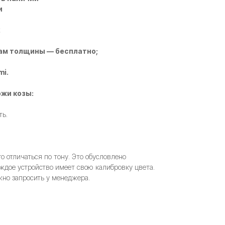
и
2
ам толщины — бесплатно;
mi.
жи козы:
ть.
 отличаться по тону. Это обусловлено
ждое устройство имеет свою калибровку цвета.
но запросить у менеджера.