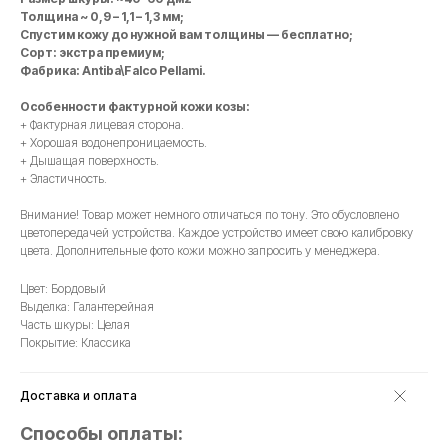
Толщина ~ 0,9 – 1,1 – 1,3 мм;
Спустим кожу до нужной вам толщины — бесплатно;
Сорт: экстра премиум;
Фабрика: Antiba\Falco Pellami.
Особенности фактурной кожи козы:
+ Фактурная лицевая сторона.
+ Хорошая водонепроницаемость.
+ Дышащая поверхность.
+ Эластичность.
Внимание! Товар может немного отличаться по тону. Это обусловлено
цветопередачей устройства. Каждое устройство имеет свою калибровку
цвета. Дополнительные фото кожи можно запросить у менеджера.
Цвет: Бордовый
Выделка: Галантерейная
Часть шкуры: Целая
Покрытие: Классика
Доставка и оплата
Способы оплаты: