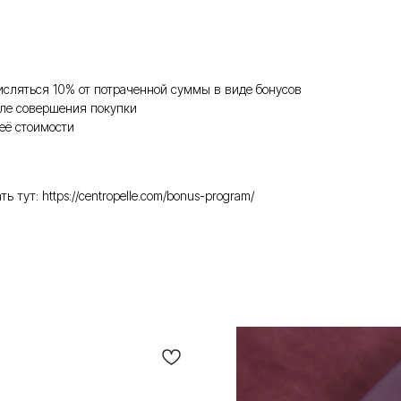
исляться 10% от потраченной суммы в виде бонусов
ле совершения покупки
её стоимости
ут: https://centropelle.com/bonus-program/