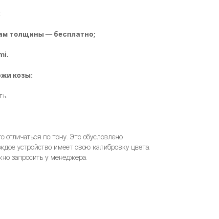
2
ам толщины — бесплатно;
mi.
жи козы:
ть.
 отличаться по тону. Это обусловлено
ждое устройство имеет свою калибровку цвета.
но запросить у менеджера.