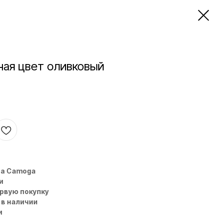
ная цвет оливковый
на Camoga
и
ервую покупку
 в наличии
и