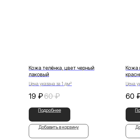
Кожа телёнка, цвет черный
Кожа 
лаковый
красн
Цена указана за 1 дм²
Цена ук
19
₽
60
₽
60
Подробнее
П
Добавить в корзину
До