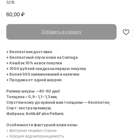
5376
60,00
₽
Добавить в корзину
+ Бесплатная доставка
+ Бесплатный спуск кожи на Camoga
+ Кешбэк 10% на все покупки
+ 1000 рублей скидка на первую покупку
+ Более 500 наименований в наличии
+ Продажа от одной шкурки
Размер шкуры: ~40-60 дм2
Толщина ~ 0,9 – 1,1 – 1,3 мм;
Спустим кожу до нужной вам толщины — бесплатно;
Сорт: экстра премиум;
Фабрика: Antiba\Falco Pellami.
Особенности фактурной кожи козы:
+ Фактурная лицевая сторона.
+ Хорошая водонепроницаемость.