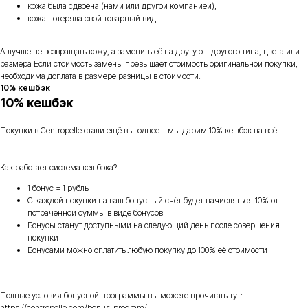
кожа была сдвоена (нами или другой компанией);
кожа потеряла свой товарный вид
А лучше не возвращать кожу, а заменить её на другую – другого типа, цвета или
размера Если стоимость замены превышает стоимость оригинальной покупки,
необходима доплата в размере разницы в стоимости.
10% кешбэк
10% кешбэк
Покупки в Centropelle стали ещё выгоднее – мы дарим 10% кешбэк на всё!
Как работает система кешбэка?
1 бонус = 1 рубль
С каждой покупки на ваш бонусный счёт будет начисляться 10% от
потраченной суммы в виде бонусов
Бонусы станут доступными на следующий день после совершения
покупки
Бонусами можно оплатить любую покупку до 100% её стоимости
Полные условия бонусной программы вы можете прочитать тут:
https://centropelle.com/bonus-program/