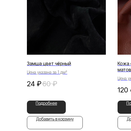
Замша цвет чёрный
Кожа 
мато
Цена указана за 1 дм²
Цена ук
24
₽
60
₽
120
Подробнее
П
Добавить в корзину
До