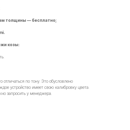
2
ам толщины — бесплатно;
mi.
жи козы:
ть.
 отличаться по тону. Это обусловлено
ждое устройство имеет свою калибровку цвета.
но запросить у менеджера.