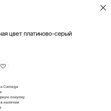
ная цвет платиново-серый
на Camoga
и
ервую покупку
 в наличии
и