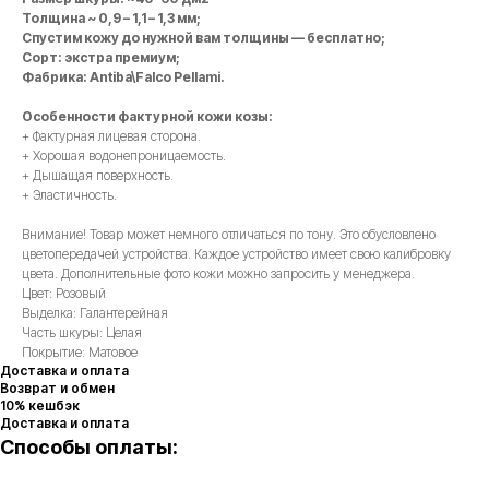
Толщина ~ 0,9 – 1,1 – 1,3 мм;
Спустим кожу до нужной вам толщины — бесплатно;
Сорт: экстра премиум;
Фабрика: Antiba\Falco Pellami.
Особенности фактурной кожи козы:
+ Фактурная лицевая сторона.
+ Хорошая водонепроницаемость.
+ Дышащая поверхность.
+ Эластичность.
Внимание! Товар может немного отличаться по тону. Это обусловлено
цветопередачей устройства. Каждое устройство имеет свою калибровку
цвета. Дополнительные фото кожи можно запросить у менеджера.
Цвет: Розовый
Выделка: Галантерейная
Часть шкуры: Целая
Покрытие: Матовое
Доставка и оплата
Возврат и обмен
10% кешбэк
Доставка и оплата
Способы оплаты: