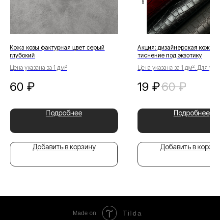
Кожа козы фактурная цвет серый
Акция: дизайнерская кожа т
глубокий
тиснение под экзотику
Цена указана за 1 дм²
Цена указана за 1 дм². Для ут
деталей свяжитесь с менедж
60
₽
19
₽
60
₽
Подробнее
Подробнее
Добавить в корзину
Добавить в корзин
Tilda
Made on