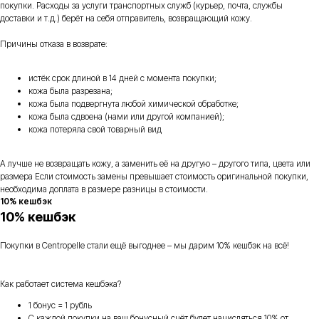
покупки. Расходы за услуги транспортных служб (курьер, почта, службы
доставки и т.д.) берёт на себя отправитель, возвращающий кожу.
Причины отказа в возврате:
истёк срок длиной в 14 дней с момента покупки;
кожа была разрезана;
кожа была подвергнута любой химической обработке;
кожа была сдвоена (нами или другой компанией);
кожа потеряла свой товарный вид
А лучше не возвращать кожу, а заменить её на другую – другого типа, цвета или
размера Если стоимость замены превышает стоимость оригинальной покупки,
необходима доплата в размере разницы в стоимости.
10% кешбэк
10% кешбэк
Покупки в Centropelle стали ещё выгоднее – мы дарим 10% кешбэк на всё!
Как работает система кешбэка?
1 бонус = 1 рубль
С каждой покупки на ваш бонусный счёт будет начисляться 10% от