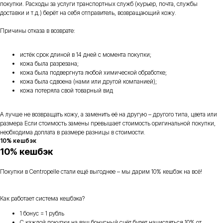
покупки. Расходы за услуги транспортных служб (курьер, почта, службы
доставки и т.д.) берёт на себя отправитель, возвращающий кожу.
Причины отказа в возврате:
истёк срок длиной в 14 дней с момента покупки;
кожа была разрезана;
кожа была подвергнута любой химической обработке;
кожа была сдвоена (нами или другой компанией);
кожа потеряла свой товарный вид
А лучше не возвращать кожу, а заменить её на другую – другого типа, цвета или
размера Если стоимость замены превышает стоимость оригинальной покупки,
необходима доплата в размере разницы в стоимости.
10% кешбэк
10% кешбэк
Покупки в Centropelle стали ещё выгоднее – мы дарим 10% кешбэк на всё!
Как работает система кешбэка?
1 бонус = 1 рубль
С каждой покупки на ваш бонусный счёт будет начисляться 10% от