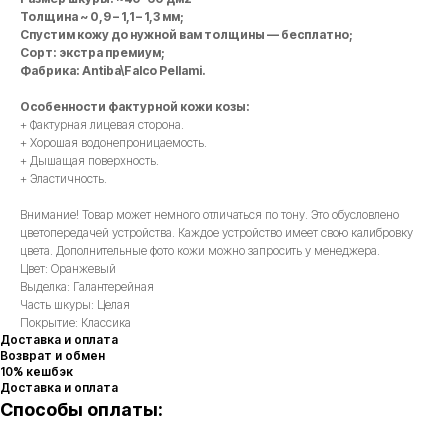
Толщина ~ 0,9 – 1,1 – 1,3 мм;
Спустим кожу до нужной вам толщины — бесплатно;
Сорт: экстра премиум;
Фабрика: Antiba\Falco Pellami.
Особенности фактурной кожи козы:
+ Фактурная лицевая сторона.
+ Хорошая водонепроницаемость.
+ Дышащая поверхность.
+ Эластичность.
Внимание! Товар может немного отличаться по тону. Это обусловлено
цветопередачей устройства. Каждое устройство имеет свою калибровку
цвета. Дополнительные фото кожи можно запросить у менеджера.
Цвет: Оранжевый
Выделка: Галантерейная
Часть шкуры: Целая
Покрытие: Классика
Доставка и оплата
Возврат и обмен
10% кешбэк
Доставка и оплата
Способы оплаты: