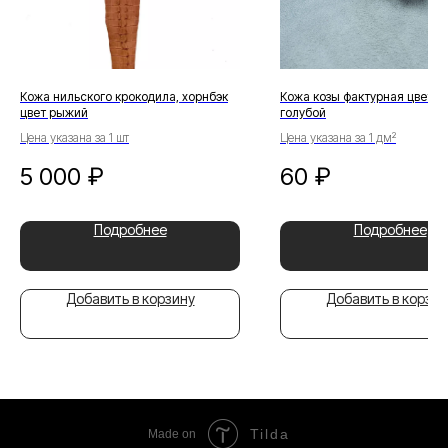
Кожа нильского крокодила, хорнбэк
Кожа козы фактурная цвет б
цвет рыжий
голубой
Цена указана за 1 шт
Цена указана за 1 дм²
5 000
₽
60
₽
Подробнее
Подробнее
Добавить в корзину
Добавить в корзин
Tilda
Made on