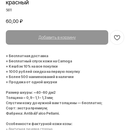
красный
5611
60,00
₽
Добавить в корзину
+ Бесплатная доставка
+ Бесплатный спуск кожи на Camoga
+ Кешбэк 10% на все покупки
+ 1000 рублей скидка на первую покупку
+ Более 500 наименований в наличии
+ Продажа от одной шкурки
Размер шкуры: ~40-60 дм2
Толщина ~ 0,9 – 1,1 – 1,3 мм;
Спустим кожу до нужной вам толщины — бесплатно;
Сорт: экстра премиум;
Фабрика: Antiba\Falco Pellami.
Особенности фактурной кожи козы:
+ Фактурная лицевая сторона.