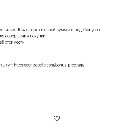
исляться 10% от потраченной суммы в виде бонусов
ле совершения покупки
её стоимости
ут: https://centropelle.com/bonus-program/