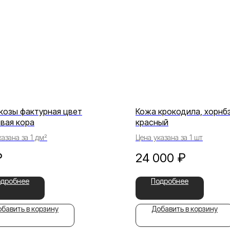
козы фактурная цвет
Кожа крокодила, хорнб
вая кора
красный
азана за 1 дм²
Цена указана за 1 шт
₽
24 000
₽
одробнее
Подробнее
бавить в корзину
Добавить в корзину