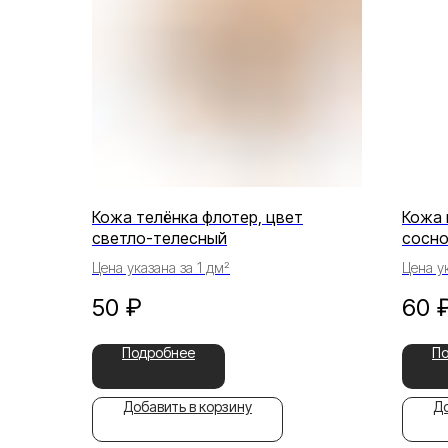
Кожа телёнка флотер, цвет
Кожа 
светло-телесный
сосно
Цена указана за 1 дм²
Цена ук
50
₽
60
Подробнее
П
Добавить в корзину
До