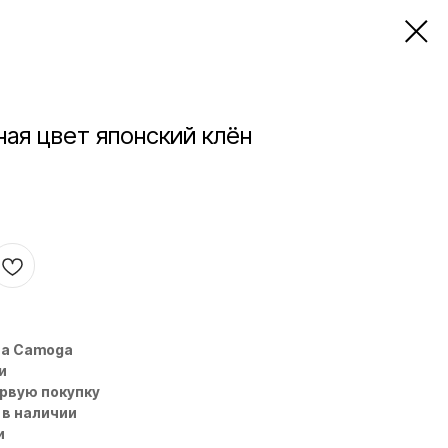
ая цвет японский клён
на Camoga
и
ервую покупку
 в наличии
и