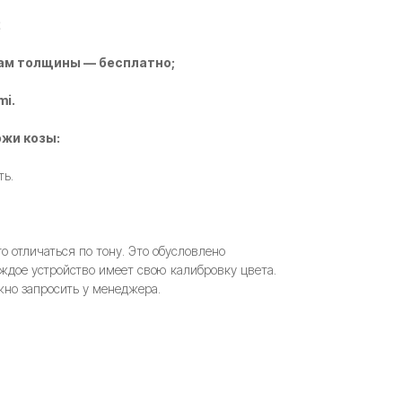
2
ам толщины — бесплатно;
mi.
жи козы:
ть.
 отличаться по тону. Это обусловлено
ждое устройство имеет свою калибровку цвета.
но запросить у менеджера.