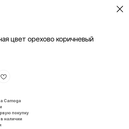
ная цвет орехово коричневый
на Camoga
и
ервую покупку
 в наличии
и