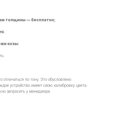
2
ам толщины — бесплатно;
mi.
жи козы:
ть.
 отличаться по тону. Это обусловлено
ждое устройство имеет свою калибровку цвета.
но запросить у менеджера.