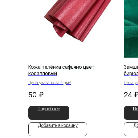
Кожа телёнка сафьяно цвет
Замша
коралловый
бирю
Цена указана за 1 дм²
Цена ук
50
₽
24
Подробнее
П
Добавить в корзину
До