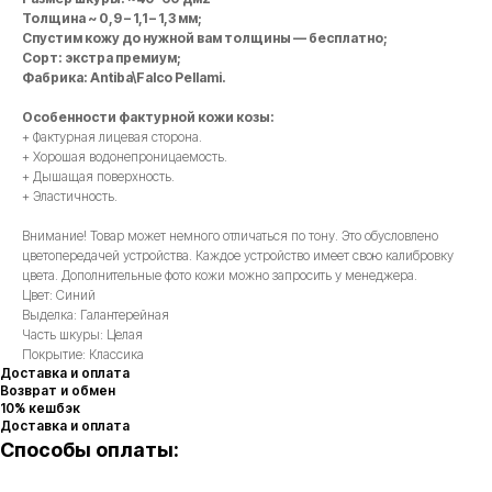
Толщина ~ 0,9 – 1,1 – 1,3 мм;
Спустим кожу до нужной вам толщины — бесплатно;
Сорт: экстра премиум;
Фабрика: Antiba\Falco Pellami.
Особенности фактурной кожи козы:
+ Фактурная лицевая сторона.
+ Хорошая водонепроницаемость.
+ Дышащая поверхность.
+ Эластичность.
Внимание! Товар может немного отличаться по тону. Это обусловлено
цветопередачей устройства. Каждое устройство имеет свою калибровку
цвета. Дополнительные фото кожи можно запросить у менеджера.
Цвет: Синий
Выделка: Галантерейная
Часть шкуры: Целая
Покрытие: Классика
Доставка и оплата
Возврат и обмен
10% кешбэк
Доставка и оплата
Способы оплаты: