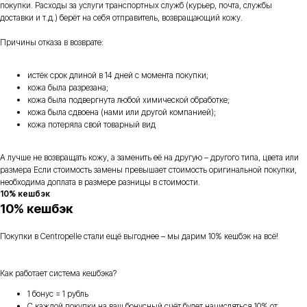
покупки. Расходы за услуги транспортных служб (курьер, почта, службы
доставки и т.д.) берёт на себя отправитель, возвращающий кожу.
Причины отказа в возврате:
истёк срок длиной в 14 дней с момента покупки;
кожа была разрезана;
кожа была подвергнута любой химической обработке;
кожа была сдвоена (нами или другой компанией);
кожа потеряла свой товарный вид
А лучше не возвращать кожу, а заменить её на другую – другого типа, цвета или
размера Если стоимость замены превышает стоимость оригинальной покупки,
необходима доплата в размере разницы в стоимости.
10% кешбэк
10% кешбэк
Покупки в Centropelle стали ещё выгоднее – мы дарим 10% кешбэк на всё!
Как работает система кешбэка?
1 бонус = 1 рубль
С каждой покупки на ваш бонусный счёт будет начисляться 10% от