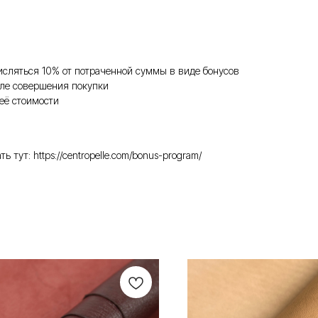
исляться 10% от потраченной суммы в виде бонусов
ле совершения покупки
её стоимости
ут: https://centropelle.com/bonus-program/