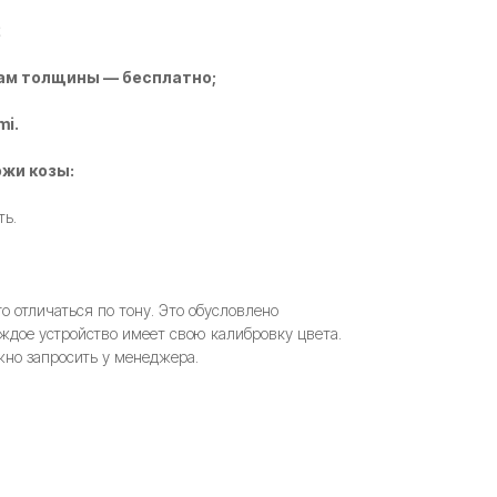
2
ам толщины — бесплатно;
mi.
жи козы:
ть.
 отличаться по тону. Это обусловлено
ждое устройство имеет свою калибровку цвета.
но запросить у менеджера.