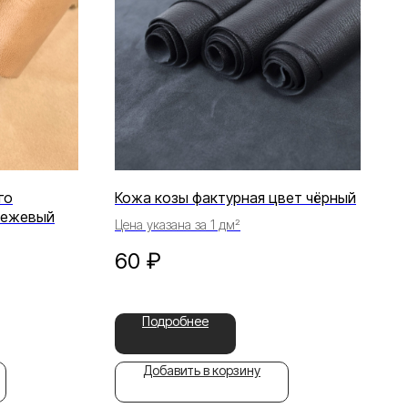
го
Кожа козы фактурная цвет чёрный
бежевый
Цена указана за 1 дм²
60
₽
Подробнее
Добавить в корзину