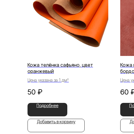
Кожа телёнка сафьяно, цвет
Кожа 
оранжевый
борд
Цена указана за 1 дм²
Цена ук
50
₽
60
Подробнее
П
Добавить в корзину
До