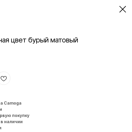
ная цвет бурый матовый
на Camoga
и
ервую покупку
 в наличии
и