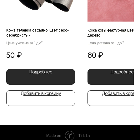
Кожа телёнка сафьяно, цвет серо-
Кожа козы фактурная цвет к
серебристый
дерево
Цена указана за 1 дм²
Цена указана за 1 дм²
50
₽
60
₽
Подробнее
Подробнее
Добавить в корзину
Добавить в корзин
Tilda
Made on