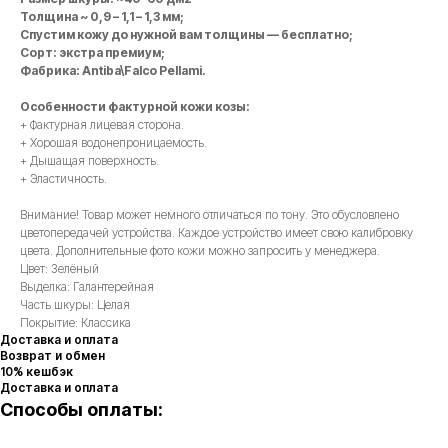
Толщина ~ 0,9 – 1,1 – 1,3 мм;
Спустим кожу до нужной вам толщины — бесплатно;
Сорт: экстра премиум;
Фабрика: Antiba\Falco Pellami.
Особенности фактурной кожи козы:
+ Фактурная лицевая сторона.
+ Хорошая водонепроницаемость.
+ Дышащая поверхность.
+ Эластичность.
Внимание! Товар может немного отличаться по тону. Это обусловлено
цветопередачей устройства. Каждое устройство имеет свою калибровку
цвета. Дополнительные фото кожи можно запросить у менеджера.
Цвет: Зелёный
Выделка: Галантерейная
Часть шкуры: Целая
Покрытие: Классика
Доставка и оплата
Возврат и обмен
10% кешбэк
Доставка и оплата
Способы оплаты: