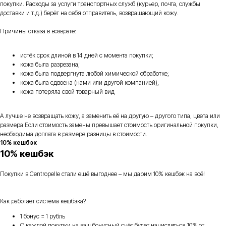
покупки. Расходы за услуги транспортных служб (курьер, почта, службы
доставки и т.д.) берёт на себя отправитель, возвращающий кожу.
Причины отказа в возврате:
истёк срок длиной в 14 дней с момента покупки;
кожа была разрезана;
кожа была подвергнута любой химической обработке;
кожа была сдвоена (нами или другой компанией);
кожа потеряла свой товарный вид
А лучше не возвращать кожу, а заменить её на другую – другого типа, цвета или
размера Если стоимость замены превышает стоимость оригинальной покупки,
необходима доплата в размере разницы в стоимости.
10% кешбэк
10% кешбэк
Покупки в Centropelle стали ещё выгоднее – мы дарим 10% кешбэк на всё!
Как работает система кешбэка?
1 бонус = 1 рубль
С каждой покупки на ваш бонусный счёт будет начисляться 10% от