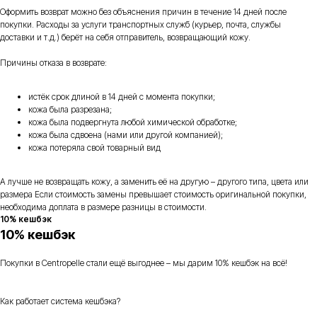
Оформить возврат можно без объяснения причин в течение 14 дней после
покупки. Расходы за услуги транспортных служб (курьер, почта, службы
доставки и т.д.) берёт на себя отправитель, возвращающий кожу.
Причины отказа в возврате:
истёк срок длиной в 14 дней с момента покупки;
кожа была разрезана;
кожа была подвергнута любой химической обработке;
кожа была сдвоена (нами или другой компанией);
кожа потеряла свой товарный вид
А лучше не возвращать кожу, а заменить её на другую – другого типа, цвета или
размера Если стоимость замены превышает стоимость оригинальной покупки,
необходима доплата в размере разницы в стоимости.
10% кешбэк
10% кешбэк
Покупки в Centropelle стали ещё выгоднее – мы дарим 10% кешбэк на всё!
Как работает система кешбэка?