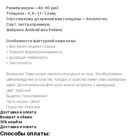
Размер шкуры: ~40-60 дм2
Толщина ~ 0,9 – 1,1 – 1,3 мм;
Спустим кожу до нужной вам толщины — бесплатно;
Сорт: экстра премиум;
Фабрика: Antiba\Falco Pellami.
Особенности фактурной кожи козы:
+ Фактурная лицевая сторона.
+ Хорошая водонепроницаемость.
+ Дышащая поверхность.
+ Эластичность.
Внимание! Товар может немного отличаться по тону. Это обусловлено
цветопередачей устройства. Каждое устройство имеет свою калибровку
цвета. Дополнительные фото кожи можно запросить у менеджера.
Цвет: Красный
Выделка: Галантерейная
Часть шкуры: Целая
Покрытие: Классика
Доставка и оплата
Возврат и обмен
10% кешбэк
Доставка и оплата
Способы оплаты: