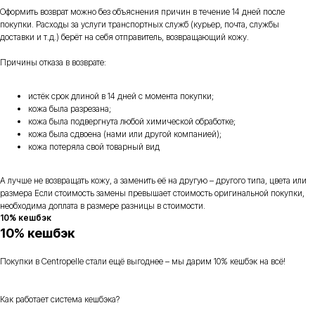
Оформить возврат можно без объяснения причин в течение 14 дней после
покупки. Расходы за услуги транспортных служб (курьер, почта, службы
доставки и т.д.) берёт на себя отправитель, возвращающий кожу.
Причины отказа в возврате:
истёк срок длиной в 14 дней с момента покупки;
кожа была разрезана;
кожа была подвергнута любой химической обработке;
кожа была сдвоена (нами или другой компанией);
кожа потеряла свой товарный вид
А лучше не возвращать кожу, а заменить её на другую – другого типа, цвета или
размера Если стоимость замены превышает стоимость оригинальной покупки,
необходима доплата в размере разницы в стоимости.
10% кешбэк
10% кешбэк
Покупки в Centropelle стали ещё выгоднее – мы дарим 10% кешбэк на всё!
Как работает система кешбэка?