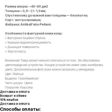
Размер шкуры: ~40-60 дм2
Толщина ~ 0,9 – 1,1 – 1,3 мм;
Спустим кожу до нужной вам толщины — бесплатно;
Сорт: экстра премиум;
Фабрика: Antiba\Falco Pellami.
Особенности фактурной кожи козы:
+ Фактурная лицевая сторона.
+ Хорошая водонепроницаемость.
+ Дышащая поверхность.
+ Эластичность.
Внимание! Товар может немного отличаться по тону. Это обусловлено
цветопередачей устройства. Каждое устройство имеет свою калибровку
цвета. Дополнительные фото кожи можно запросить у менеджера.
Цвет: Жёлтый
Выделка: Галантерейная
Часть шкуры: Целая
Покрытие: Классика
Доставка и оплата
Возврат и обмен
10% кешбэк
Доставка и оплата
Способы оплаты: