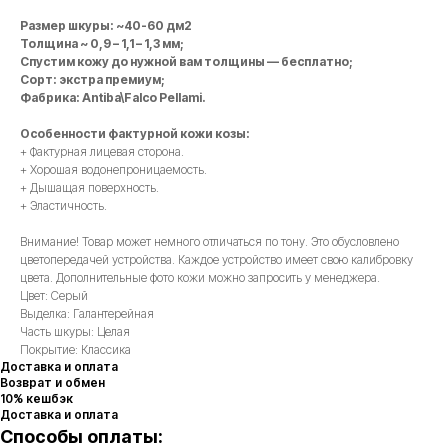
Размер шкуры: ~40-60 дм2
Толщина ~ 0,9 – 1,1 – 1,3 мм;
Спустим кожу до нужной вам толщины — бесплатно;
Сорт: экстра премиум;
Фабрика: Antiba\Falco Pellami.
Особенности фактурной кожи козы:
+ Фактурная лицевая сторона.
+ Хорошая водонепроницаемость.
+ Дышащая поверхность.
+ Эластичность.
Внимание! Товар может немного отличаться по тону. Это обусловлено
цветопередачей устройства. Каждое устройство имеет свою калибровку
цвета. Дополнительные фото кожи можно запросить у менеджера.
Цвет: Серый
Выделка: Галантерейная
Часть шкуры: Целая
Покрытие: Классика
Доставка и оплата
Возврат и обмен
10% кешбэк
Доставка и оплата
Способы оплаты: