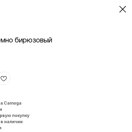
ёмно бирюзовый
на Camoga
и
ервую покупку
 в наличии
и