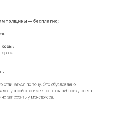
2
ам толщины — бесплатно;
mi.
 козы:
торона.
ть.
 отличаться по тону. Это обусловлено
ждое устройство имеет свою калибровку цвета.
но запросить у менеджера.