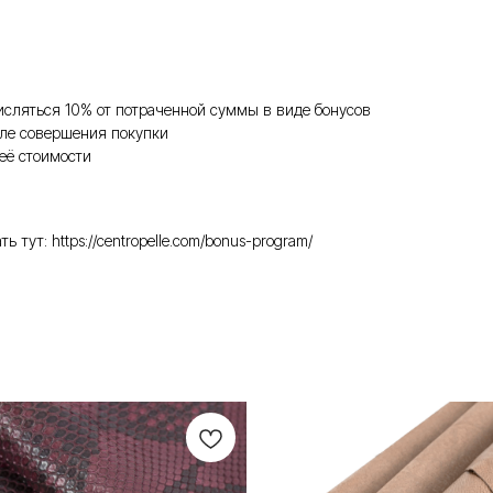
исляться 10% от потраченной суммы в виде бонусов
ле совершения покупки
её стоимости
ут: https://centropelle.com/bonus-program/