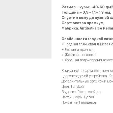
Размер шкуры: ~40-60 дм
Толщина ~ 0,9 – 1,1 – 1,3 мм;
Спустим кожу до нужной в
Сорт: экстра премиум;
Фабрика: Antiba\Falco Pella
Особенности гладкой кожи
+ Гладкая глянцевая лицевая с
+ Лёгкая и прочная.
+ Жёсткая, но тонкая.
+ Хорошая водонепроницаемос
Внимание! Товар может немного
цветопередачей устройства. Ка
Дополнительные фото кожи мож
Цвет: Голубой
Выделка: Галантерейная
Часть шкуры: Целая
Покрытие: Глянцевое