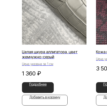
Целая шкура аллигатора, цвет
Кожа 
жемчужно-серый
Цена у
Цена указана за 1 см
3 5
1 360
₽
Подробнее
П
Добавить в корзину
До