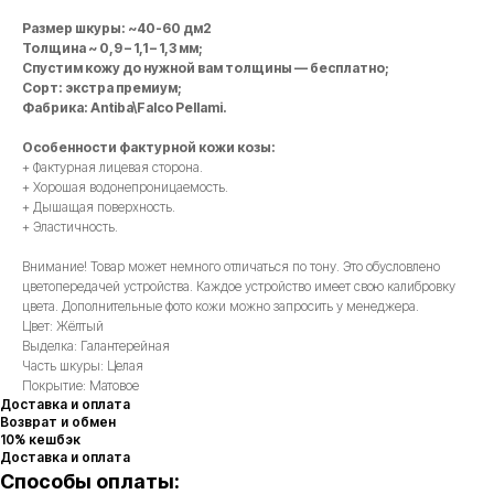
Размер шкуры: ~40-60 дм2
Толщина ~ 0,9 – 1,1 – 1,3 мм;
Спустим кожу до нужной вам толщины — бесплатно;
Сорт: экстра премиум;
Фабрика: Antiba\Falco Pellami.
Особенности фактурной кожи козы:
+ Фактурная лицевая сторона.
+ Хорошая водонепроницаемость.
+ Дышащая поверхность.
+ Эластичность.
Внимание! Товар может немного отличаться по тону. Это обусловлено
цветопередачей устройства. Каждое устройство имеет свою калибровку
цвета. Дополнительные фото кожи можно запросить у менеджера.
Цвет: Жёлтый
Выделка: Галантерейная
Часть шкуры: Целая
Покрытие: Матовое
Доставка и оплата
Возврат и обмен
10% кешбэк
Доставка и оплата
Способы оплаты: