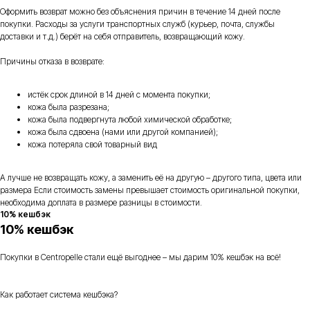
Оформить возврат можно без объяснения причин в течение 14 дней после
покупки. Расходы за услуги транспортных служб (курьер, почта, службы
доставки и т.д.) берёт на себя отправитель, возвращающий кожу.
Причины отказа в возврате:
истёк срок длиной в 14 дней с момента покупки;
кожа была разрезана;
кожа была подвергнута любой химической обработке;
кожа была сдвоена (нами или другой компанией);
кожа потеряла свой товарный вид
А лучше не возвращать кожу, а заменить её на другую – другого типа, цвета или
размера Если стоимость замены превышает стоимость оригинальной покупки,
необходима доплата в размере разницы в стоимости.
10% кешбэк
10% кешбэк
Покупки в Centropelle стали ещё выгоднее – мы дарим 10% кешбэк на всё!
Как работает система кешбэка?