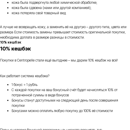
кожа была подвергнута любой химической обработке;
кожа была сдвоена (нами или другой компанией);
кожа потеряла свой товарный вид
А лучше не возвращать кожу, а заменить её на другую – другого типа, цвета или
размера Если стоимость замены превышает стоимость оригинальной покупки,
необходима доплата в размере разницы в стоимости.
10% кешбэк
10% кешбэк
Покупки в Centropelle стали ещё выгоднее – мы дарим 10% кешбэк на всё!
Как работает система кешбэка?
1 бонус = 1 рубль
С каждой покупки на ваш бонусный счёт будет начисляться 10% от
потраченной суммы в виде бонусов
Бонусы станут доступными на следующий день после совершения
покупки
Бонусами можно оплатить любую покупку до 100% её стоимости
Полные условия бонусной программы вы можете прочитать тут: