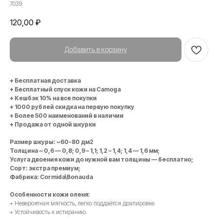
7039
120,00
₽
Добавить в корзину
+ Бесплатная доставка
+ Бесплатный спуск кожи на Camoga
+ Кешбэк 10% на все покупки
+ 1000 рублей скидка на первую покупку
+ Более 500 наименований в наличии
+ Продажа от одной шкурки
Размер шкуры: ~60-80 дм2
Толщина ~ 0,6 — 0,8; 0,9 – 1,1; 1,2 – 1,4; 1,4 — 1,6 мм;
Услуга двоения кожи до нужной вам толщины — бесплатно;
Сорт: экстра премиум;
Фабрика: Cormida\Bonauda
Особенности кожи оленя:
+ Невероятная мягкость, легко поддаётся драпировке.
+ Устойчивость к истиранию.