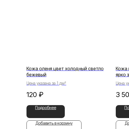
Кожа оленя цвет холодный светло
Кожа 
бежевый
ярко 
Цена указана за 1 дм²
Цена ук
120
₽
3 5
Подробнее
П
Добавить в корзину
До