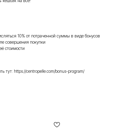
% кешбэк на всё!
исляться 10% от потраченной суммы в виде бонусов
ле совершения покупки
её стоимости
ут: https://centropelle.com/bonus-program/