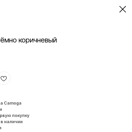
тёмно коричневый
на Camoga
и
ервую покупку
 в наличии
и