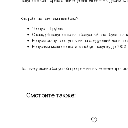
Покупки в Centropelle стали ещё выгоднее – мы дарим 10
Как работает система кешбэка?
1 бонус = 1 рубль
С каждой покупки на ваш бонусный счёт будет нач
Бонусы станут доступными на следующий день пос
Бонусами можно оплатить любую покупку до 100% 
Полные условия бонусной программы вы можете прочитать т
Смотрите также: