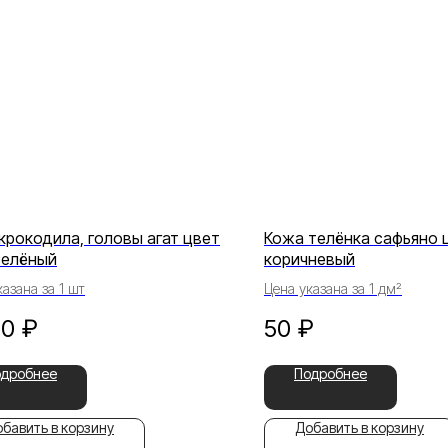
крокодила, головы агат цвет
Кожа телёнка сафьяно 
зелёный
коричневый
азана за 1 шт
Цена указана за 1 дм²
00
₽
50
₽
одробнее
Подробнее
бавить в корзину
Добавить в корзину