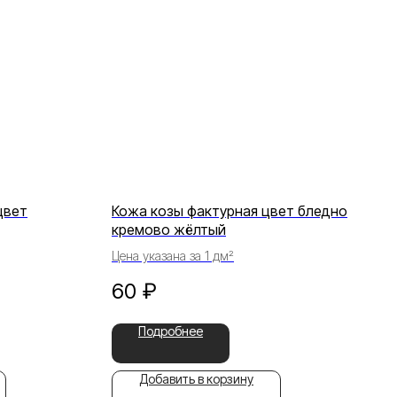
цвет
Кожа козы фактурная цвет бледно
кремово жёлтый
Цена указана за 1 дм²
60
₽
Подробнее
Добавить в корзину