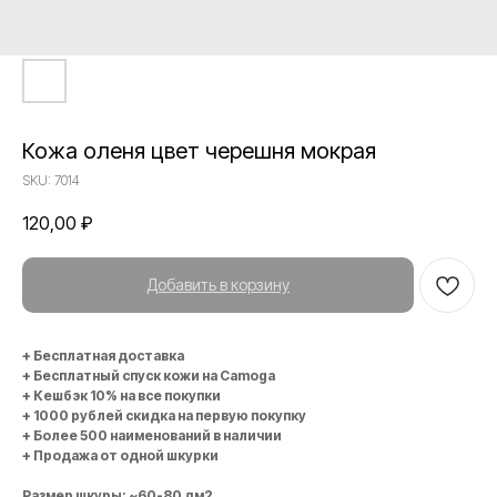
Кожа оленя цвет черешня мокрая
SKU:
7014
120,00
₽
Добавить в корзину
+ Бесплатная доставка
+ Бесплатный спуск кожи на Camoga
+ Кешбэк 10% на все покупки
+ 1000 рублей скидка на первую покупку
+ Более 500 наименований в наличии
+ Продажа от одной шкурки
Размер шкуры: ~60-80 дм2