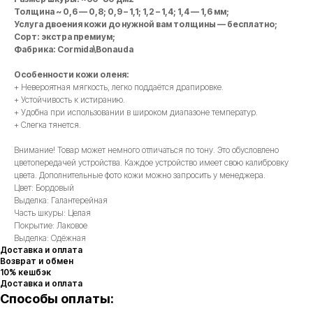
Толщина ~ 0,6 — 0,8; 0,9 – 1,1; 1,2 – 1,4; 1,4 — 1,6 мм;
Услуга двоения кожи до нужной вам толщины — бесплатно;
Сорт: экстра премиум;
Фабрика: Cormida\Bonauda
Особенности кожи оленя:
+ Невероятная мягкость, легко поддаётся драпировке.
+ Устойчивость к истиранию.
+ Удобна при использовании в широком диапазоне температур.
+ Слегка тянется.
Внимание! Товар может немного отличаться по тону. Это обусловлено
цветопередачей устройства. Каждое устройство имеет свою калибровку
цвета. Дополнительные фото кожи можно запросить у менеджера.
Цвет: Бордовый
Выделка: Галантерейная
Часть шкуры: Целая
Покрытие: Лаковое
Выделка: Одёжная
Доставка и оплата
Возврат и обмен
10% кешбэк
Доставка и оплата
Способы оплаты: