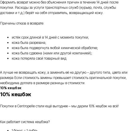
Оформить возврат можно без объяснения причин в течение 14 дней после
покупки. Расходы за услуги транспортных служб (курьер, почта, службы
доставки и т.д.) берёт на себя отправитель, возвращающий кожу.
Причины отказа в возврате:
истёк срок длиной в 14 дней с момента покупки;
кожа была разрезана;
кожа была подвергнута любой химической обработке;
кожа была сдвоена (нами или другой компанией);
кожа потеряла свой товарный вид
А лучше не возвращать кожу, а заменить её на другую – другого типа, цвета или
размера Если стоимость замены превышает стоимость оригинальной покупки,
необходима доплата в размере разницы в стоимости.
10% кешбэк
10% кешбэк
Покупки в Centropelle стали ещё выгоднее – мы дарим 10% кешбэк на всё!
Как работает система кешбэка?
1 бонус = 1 рубль